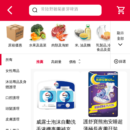
V
alid Until 30 June 2026
顯示
全部
原箱優惠
水果及蔬菜
肉類及海鮮
米, 油及麵
乳製品,冷凍
早餐及
食品及蛋類
所有
篩選
推薦
高銷量
價格
女性用品
沐浴用品及身
體護理
口腔護理
頭髮護理
皮膚護理
護舒寶熊抱安睡超
威露士泡沫自動洗
薄極長夜用孖裝
手液機專用補充裝