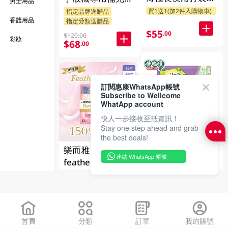
男士用品
42.5Cm 2 X 7PC
清香 2X350ML
指
指定品牌送贈品
香體用品
指定分類送贈品
$55
.00
$120.00
彩妝
$68
.00
訂閱惠康WhatsApp帳號
Subscribe to Wellcome
WhatApp account
快人一步接收至抵資訊！
Stay one step ahead and grab
the best deals!
護舒寶隱型清新護
樂而雅
墊3 X 40PC
連結 WhatsApp 帳號
feathertouch30C
指定分類88折
m 12PC
指定品牌送贈品
$43.00
指定分類88折
$30
.00
$30
.00
首頁
分類
訂單
我的賬號