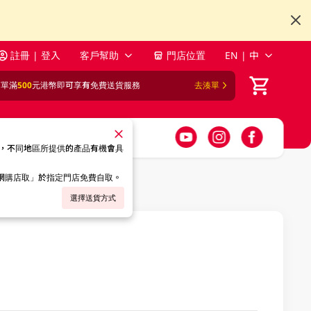
註冊 | 登入
客戶幫助
門店位置
EN | 中
訂單滿
500
元港幣即可享有免費送貨服務
去湊單
，不同地區所提供的產品有機會具
「網購店取」於指定門店免費自取。
選擇送貨方式