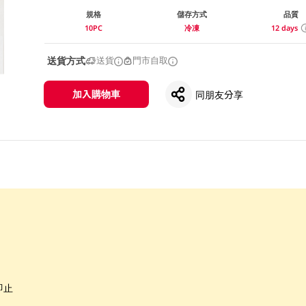
規格
儲存方式
品質
10PC
冷凍
12 days
送貨方式
送貨
門市自取
加入購物車
同朋友分享
即止