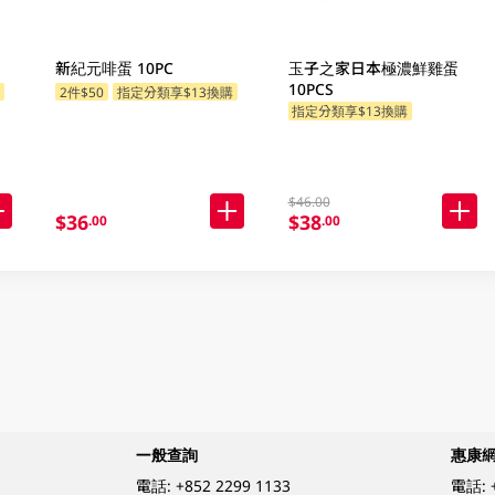
新紀元啡蛋 10PC
玉子之家日本極濃鮮雞蛋
10PCS
購
2件$50
指定分類享$13換購
指定分類享$13換購
$46.00
$36
$38
.00
.00
一般查詢
惠康
電話:
+852 2299 1133
電話: