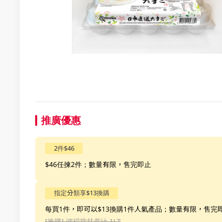
推廣優惠
2件$46
$46任揀2件；數量有限，售完即止
指定分類享$13換購
每買1件，即可以$13換購1件人氣產品；數量有限，售完
[换購]
鴻褔堂甘蔗汁 1LT