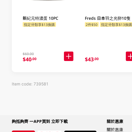
新紀元特濃蛋 10PC
Freds 日本羽之光卵10隻
指定分類享$13換購
2件$50
指定分類享$13換
$60.00
$40
$43
.00
.00
Item code: 739581
夠抵夠齊 一APP買到 立即下載
關於惠康
關於惠康