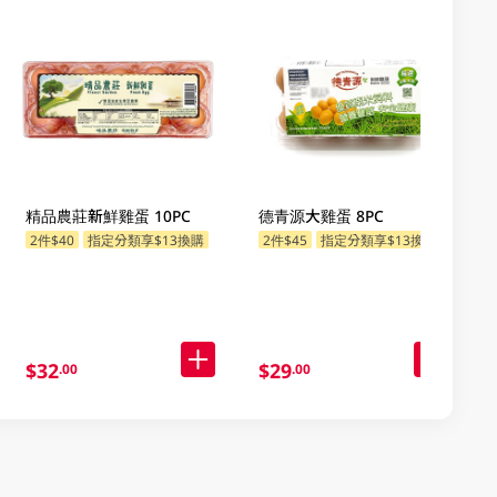
精品農莊新鮮雞蛋 10PC
德青源大雞蛋 8PC
2件$40
指定分類享$13換購
2件$45
指定分類享$13換購
$32
$29
.00
.00