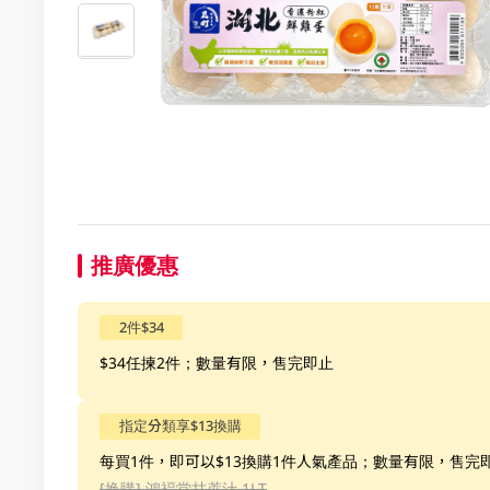
推廣優惠
2件$34
$34任揀2件；數量有限，售完即止
指定分類享$13換購
每買1件，即可以$13換購1件人氣產品；數量有限，售完
[换購]
鴻褔堂甘蔗汁 1LT