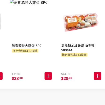
德青源特大雞蛋 8PC
周氏新加坡雞蛋10隻裝
500GM
指定分類享$13換購
指定分類享$13換購
$31.00
$44.00
$28
$28
.00
.00