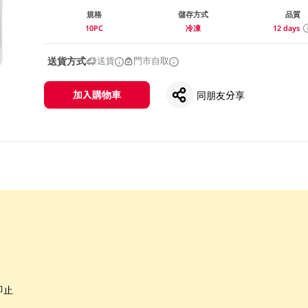
規格
儲存方式
品質
10PC
冷凍
12 days
送貨方式
送貨
門市自取
加入購物車
同朋友分享
即止