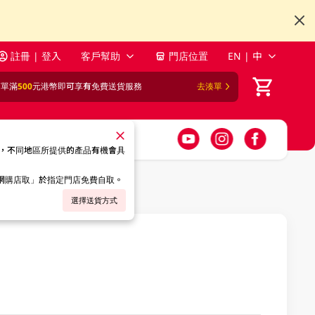
註冊 | 登入
客戶幫助
門店位置
EN | 中
訂單滿
500
元港幣即可享有免費送貨服務
去湊單
，不同地區所提供的產品有機會具
「網購店取」於指定門店免費自取。
選擇送貨方式