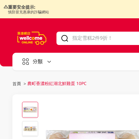
重要安全提示:
慎防冒充惠康的詐騙網站
V
alid Until 30 June 2026
分類
農町香濃粉紅湖北鮮雞蛋 10PC
首頁
>