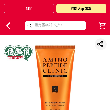
關閉
打開 App 落單
V
alid Until 30 June 2026