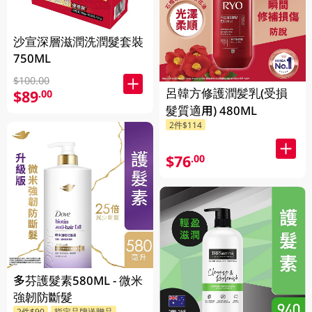
沙宣深層滋潤洗潤髮套裝
750ML
$100.00
呂韓方修護潤髪乳(受損
$89
.00
髮質適用) 480ML
2件$114
$76
.00
多芬護髮素580ML - 微米
強韌防斷髮
2件$90
指定品牌送贈品