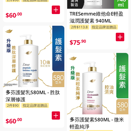
TRESemme維他命E輕盈
$60
.00
滋潤護髮素 940ML
2件$113.8
指定品牌送贈品
$75
.90
多芬護髮乳580ML - 胜肽
深層修護
2件$90
指定品牌送贈品
多芬護髮素580ML - 微米
$60
.00
輕盈純淨