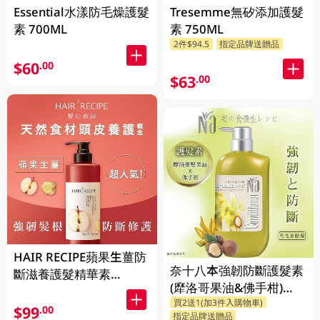
Essential水漾防毛燥護髮
Tresemme無矽添加護髮
素 700ML
素 750ML
2件$94.5
指定品牌送贈品
$60
.00
$63
.00
HAIR RECIPE蘋果生薑防
奈十八本強韌防斷護髮素
斷滋養護髮精華素
(犘洛哥果油&佛手柑)
530GM
買2送1(加3件入購物車)
550ML
$99
.00
指定品牌送贈品