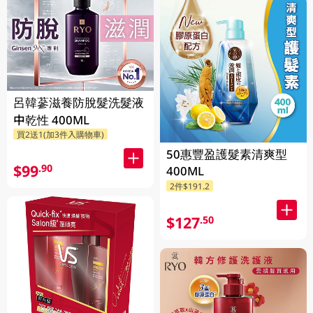
呂韓蔘滋養防脫髮洗髮液
中乾性 400ML
買2送1(加3件入購物車)
50惠豐盈護髮素清爽型
$99
.90
400ML
2件$191.2
$127
.50