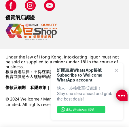
優質纲店認證
Under the law of Hong Kong, intoxicating liquor must not
be sold or supplied to a minor (under 18) in the course of
business.
訂閱惠康WhatsApp帳號
根據香港法律，不得在業務過程中，向未成年人 (18 歲以下人士)
Subscribe to Wellcome
售賣或供應令人醺醉的酒類。
WhatApp account
條款及細則
|
私隱政策
|
DFI零售集團
快人一步接收至抵資訊！
Stay one step ahead and grab
the best deals!
© 2024 Wellcome / Market Place. The Dairy Farm Company
Limited. All rights reserved.
連結 WhatsApp 帳號