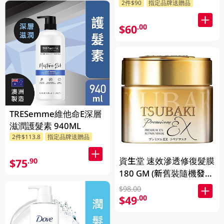
2件$90
指定品牌送贈品
$60
.00
TRESemme維他命E深層
滋潤護髮素 940ML
2件$113.8
指定品牌送贈品
資生堂 速效滲透修復髮膜
$75
.90
180 GM (新舊裝隨機發
貨)
$98.00
$49
.00