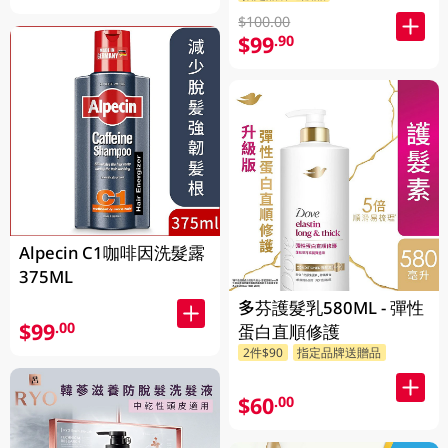
$100.00
$99
.90
Alpecin C1咖啡因洗髮露
375ML
多芬護髮乳580ML - 彈性
$99
.00
蛋白直順修護
2件$90
指定品牌送贈品
$60
.00