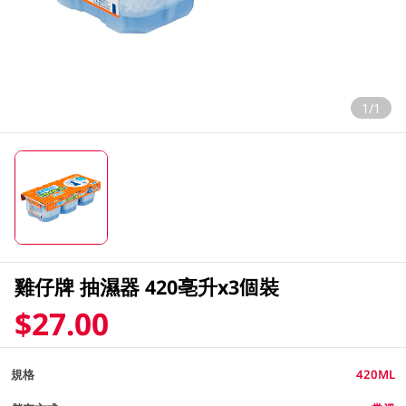
1/1
雞仔牌 抽濕器 420亳升x3個裝
$27.00
規格
420ML