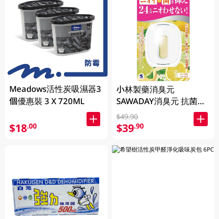
Meadows活性炭吸濕器3
小林製藥消臭元
個優惠裝 3 X 720ML
SAWADAY消臭元 抗菌
+浴廁芳香劑 -柑橘草本
$49.90
5.8ML
$18
$39
.00
.90