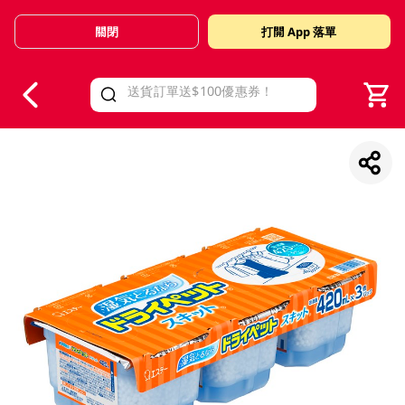
關閉
打開 App 落單
V
alid Until 30 June 2026