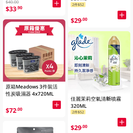
$40.00
2件$52
$33
.90
$29
.00
原箱Meadows 3件裝活
性炭吸濕器 4x720ML
佳麗茉莉空氣清新噴霧
320ML
$72
.00
2件$52
$29
.00