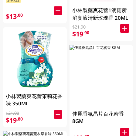
2件$22
小林製藥爽花蕾1滴廁所
$13
.00
消臭液清新玫瑰香 20ML
$21.90
$19
.90
小林製藥爽花蕾茉莉花香
味 350ML
$21.00
佳麗香氛晶片百花蜜香
$19
.80
8GM