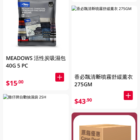
MEADOWS 活性炭吸濕包
40G 5 PC
香必飄清新噴霧舒緩薰衣
$15
.00
275GM
$43
.90