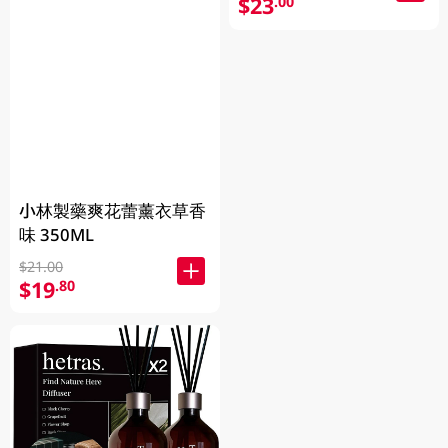
$23
.00
小林製藥爽花蕾薰衣草香
味 350ML
$21.00
$19
.80