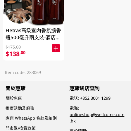
Hetras高級室內香氛擴香
瓶500毫升兩支裝-酒店木
香 1BX
$175.00
$138
.00
Item code: 283069
關於惠康
惠康網店查詢
關於惠康
電話:
+852 3001 1299
推廣活動及服務
電郵:
onlineshop@wellcome.com
惠康 WhatsApp 條款及細則
.hk
門市退/換貨政策
辦公時間: