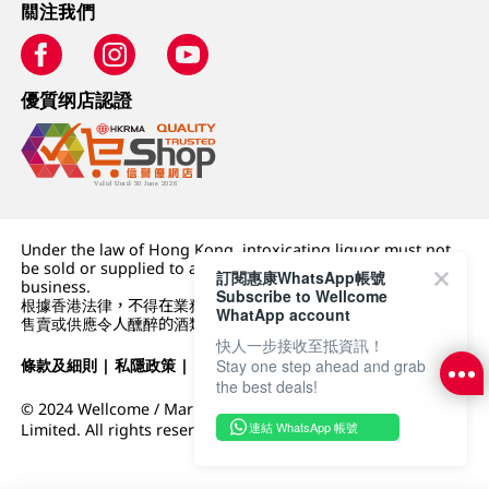
關注我們
優質纲店認證
Under the law of Hong Kong, intoxicating liquor must not
be sold or supplied to a minor (under 18) in the course of
訂閱惠康WhatsApp帳號
business.
Subscribe to Wellcome
根據香港法律，不得在業務過程中，向未成年人 (18 歲以下人士)
WhatApp account
售賣或供應令人醺醉的酒類。
快人一步接收至抵資訊！
Stay one step ahead and grab
條款及細則
|
私隱政策
|
DFI零售集團
the best deals!
© 2024 Wellcome / Market Place. The Dairy Farm Company
連結 WhatsApp 帳號
Limited. All rights reserved.