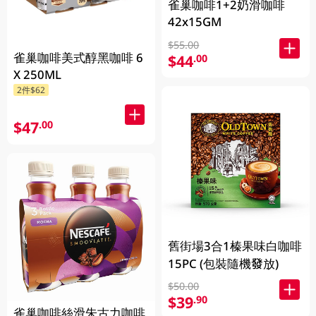
雀巢咖啡1+2奶滑咖啡
42x15GM
$55.00
雀巢咖啡美式醇黑咖啡 6
$44
.00
X 250ML
2件$62
$47
.00
舊街場3合1榛果味白咖啡
15PC (包裝隨機發放)
$50.00
$39
.90
雀巢咖啡絲滑朱古力咖啡