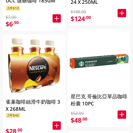
UCC 微糖咖啡 185GM
24 X 250ML
2件$10
$188.00
$7.00
$124
.00
$6
.50
星巴克 哥倫比亞單品咖啡
雀巢咖啡絲滑牛奶咖啡 3
粉囊 10PC
X 268ML
$53.00
2件$46
$48
.00
$28
.00