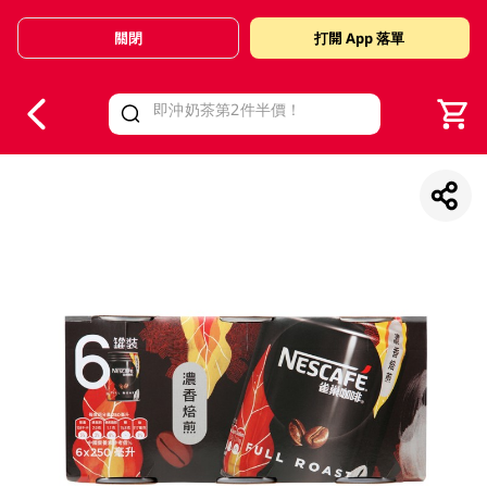
關閉
打開 App 落單
V
alid Until 30 June 2026