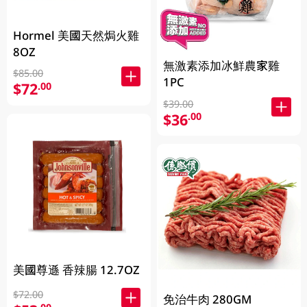
Hormel 美國天然焗火雞
8OZ
無激素添加冰鮮農家雞
$85.00
1PC
$72
.00
$39.00
$36
.00
美國尊遜 香辣腸 12.7OZ
$72.00
免治牛肉 280GM