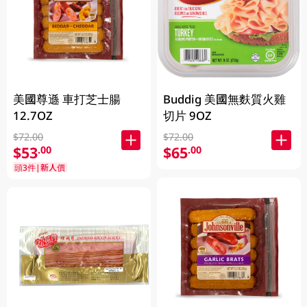
美國尊遜 車打芝士腸
Buddig 美國無麩質火雞
12.7OZ
切片 9OZ
$72.00
$72.00
$53
$65
.00
.00
頭3件|新人價