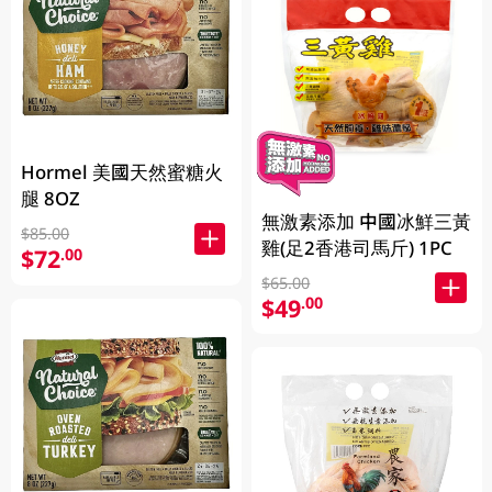
Hormel 美國天然蜜糖火
腿 8OZ
無激素添加 中國冰鮮三黃
$85.00
雞(足2香港司馬斤) 1PC
$72
.00
$65.00
$49
.00