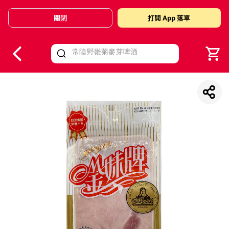
關閉
打開 App 落單
V
alid Until 30 June 2026