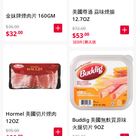
美國尊遜 蒜味煙腸
金妹牌煙肉片 160GM
12.7OZ
$36.00
$72.00
$32
.00
$53
.00
頭3件|新人價
Hormel 美國切片煙肉
Buddig 美國無麩質原味
12OZ
火腿切片 9OZ
$95.00