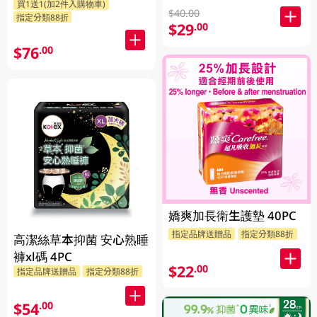
買1送1(加2件入購物車)
放)
$40.00
指定分類88折
$29
.00
$76
.00
嬌爽加長衛生護墊 40PC
指定品牌送贈品
指定分類88折
高潔絲草本抑菌 安心熟睡
褲xl碼 4PC
$22
.00
指定品牌送贈品
指定分類88折
$54
.00