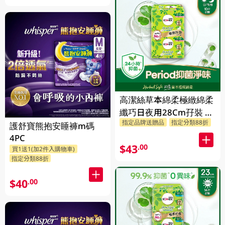
高潔絲草本綿柔極緻綿柔
纖巧日夜用28Cm孖裝 2
指定品牌送贈品
指定分類88折
X 10PC
護舒寶熊抱安睡褲m碼
4PC
$43
.00
買1送1(加2件入購物車)
指定分類88折
$40
.00