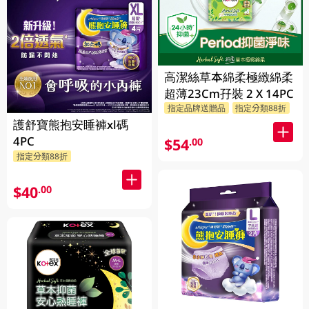
高潔絲草本綿柔極緻綿柔
超薄23Cm孖裝 2 X 14PC
指定品牌送贈品
指定分類88折
護舒寶熊抱安睡褲xl碼
4PC
$54
.00
指定分類88折
$40
.00