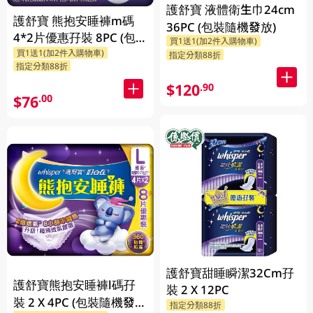
護舒寶 液體衛生巾24cm
護舒寶 熊抱安睡褲m碼
36PC (包裝隨機發放)
4*2片優惠孖裝 8PC (包
買1送1(加2件入購物車)
買1送1(加2件入購物車)
裝隨機發放)
指定分類88折
指定分類88折
$120
.90
$76
.00
護舒寶甜睡瞬潔32Cm孖
護舒寶熊抱安睡褲l碼孖
裝 2 X 12PC
裝 2 X 4PC (包裝隨機發
指定分類88折