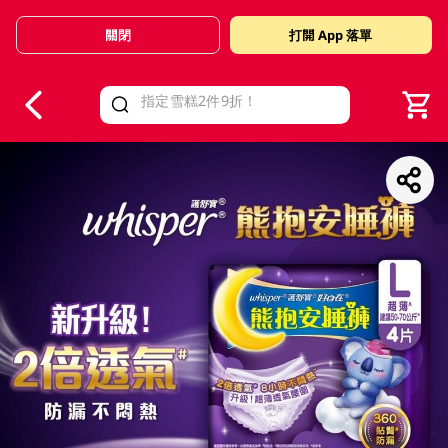
關閉
打開 App 落單
V
alid Until 30 June 2026