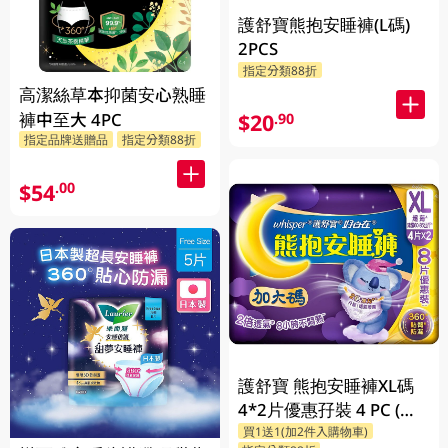
護舒寶熊抱安睡褲(L碼)
2PCS
指定分類88折
高潔絲草本抑菌安心熟睡
褲中至大 4PC
$20
.90
指定品牌送贈品
指定分類88折
$54
.00
護舒寶 熊抱安睡褲XL碼
4*2片優惠孖裝 4 PC (包
買1送1(加2件入購物車)
裝隨機發放)