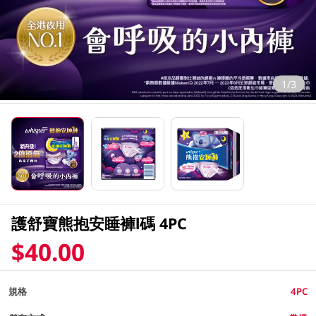
1/3
護舒寶熊抱安睡褲l碼 4PC
$40.00
規格
4PC