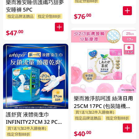
指定分類88折
樂而雅安睡倍護纖巧甜夢
安睡褲 5PC
$76
.00
指定品牌送贈品
指定分類88折
$47
.00
樂而雅淨肌呵護 絲薄日用
25CM 17PC (包裝隨機發
買1送1(加2件入購物車)
放)
護舒寶 液體衛生巾
指定品牌送贈品
指定分類88折
INFINITY27CM 32 PC
買1送1(加2件入購物車)
(包裝隨機發放)
$40
.00
指定分類88折