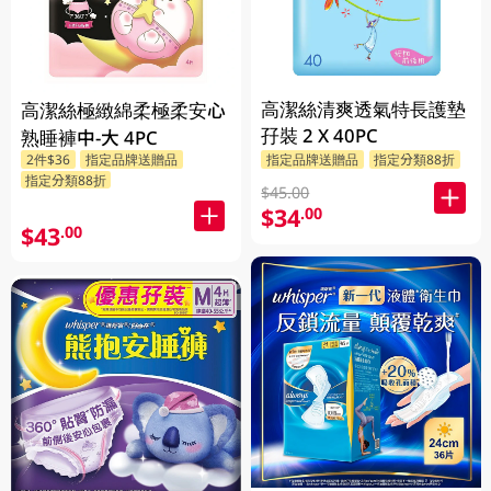
高潔絲清爽透氣特長護墊
高潔絲極緻綿柔極柔安心
孖裝 2 X 40PC
熟睡褲中-大 4PC
2件$36
指定品牌送贈品
指定品牌送贈品
指定分類88折
指定分類88折
$45.00
$34
.00
$43
.00