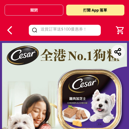
關閉
打開 App 落單
V
alid Until 30 June 2026