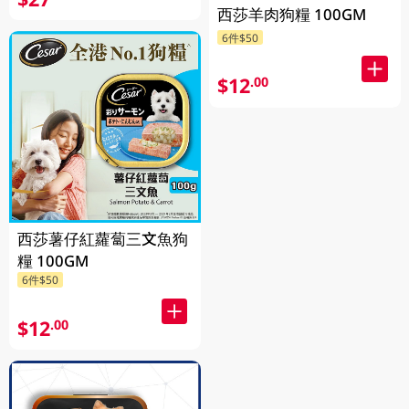
西莎羊肉狗糧 100GM
6件$50
$12
.00
西莎薯仔紅蘿蔔三文魚狗
糧 100GM
6件$50
$12
.00