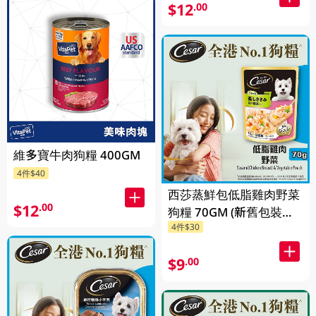
$12
.00
維多寶牛肉狗糧 400GM
4件$40
西莎蒸鮮包低脂雞肉野菜
$12
.00
狗糧 70GM (新舊包裝隨
4件$30
機發貨)
$9
.00