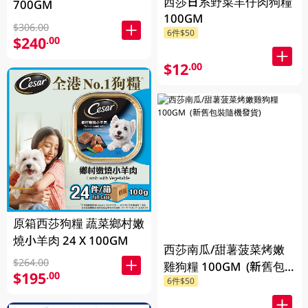
西莎日系野菜羊仔肉狗糧
700GM
100GM
$306.00
6件$50
$240
.00
$12
.00
原箱西莎狗糧 蔬菜鄉村嫩
燒小羊肉 24 X 100GM
西莎南瓜/甜薯菠菜烤嫩
$264.00
雞狗糧 100GM (新舊包
$195
.00
6件$50
裝隨機發貨)