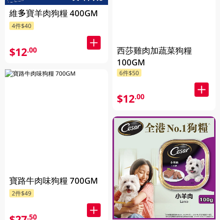
維多寶羊肉狗糧 400GM
4件$40
西莎雞肉加蔬菜狗糧
$12
.00
100GM
6件$50
$12
.00
寶路牛肉味狗糧 700GM
2件$49
$27
.50