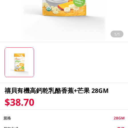
1/1
禧貝有機高鈣乾乳酪香蕉+芒果 28GM
$38.70
規格
28GM