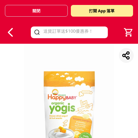
關閉
打開 App 落單
V
alid Until 30 June 2026