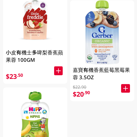
小皮有機士多啤梨香蕉蘋
果蓉 100GM
嘉寶有機香蕉藍莓黑莓果
$23
.50
蓉 3.5OZ
$22.90
$20
.90