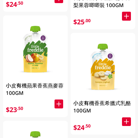
$24
.50
梨果蓉唧唧裝 100GM
$25
.00
小皮有機蘋果香蕉燕麥蓉
100GM
小皮有機香蕉希臘式乳酪
$23
.50
100GM
$24
.50