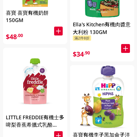
喜寶 喜寶有機奶餅
150GM
Ella's Kitchen有機肉醬意
大利粉 130GM
$48
.00
滿2件8折
$34
.90
LITTLE FREDDIE有機士多
啤梨香蕉希臘式乳酪
100GM
喜寶有機李子黑加侖子洋