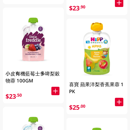
$23
.90
小皮有機藍莓士多啤梨穀
物蓉 100GM
喜寶 蘋果洋梨香蕉果蓉 1
PK
$23
.50
$25
.00