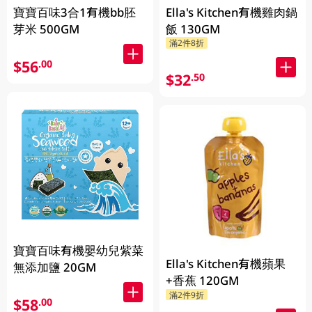
寶寶百味3合1有機bb胚
Ella's Kitchen有機雞肉鍋
芽米 500GM
飯 130GM
滿2件8折
$56
.00
$32
.50
寶寶百味有機嬰幼兒紫菜
Ella's Kitchen有機蘋果
無添加鹽 20GM
+香蕉 120GM
滿2件9折
$58
.00