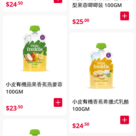
$24
.50
梨果蓉唧唧裝 100GM
$25
.00
小皮有機蘋果香蕉燕麥蓉
100GM
小皮有機香蕉希臘式乳酪
$23
.50
100GM
$24
.50