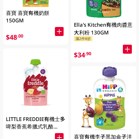
喜寶 喜寶有機奶餅
150GM
Ella's Kitchen有機肉醬意
大利粉 130GM
$48
.00
滿2件8折
$34
.90
LITTLE FREDDIE有機士多
啤梨香蕉希臘式乳酪
100GM
喜寶有機李子黑加侖子洋