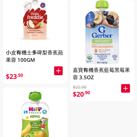
小皮有機士多啤梨香蕉蘋
果蓉 100GM
嘉寶有機香蕉藍莓黑莓果
$23
.50
蓉 3.5OZ
$22.90
$20
.90