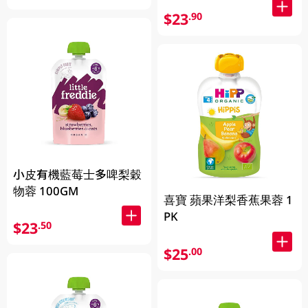
$23
.90
小皮有機藍莓士多啤梨穀
物蓉 100GM
喜寶 蘋果洋梨香蕉果蓉 1
PK
$23
.50
$25
.00