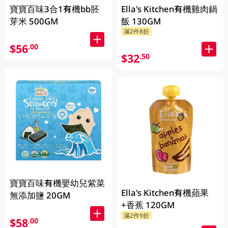
寶寶百味3合1有機bb胚
Ella's Kitchen有機雞肉鍋
芽米 500GM
飯 130GM
滿2件8折
$56
.00
$32
.50
寶寶百味有機嬰幼兒紫菜
Ella's Kitchen有機蘋果
無添加鹽 20GM
+香蕉 120GM
滿2件9折
$58
.00