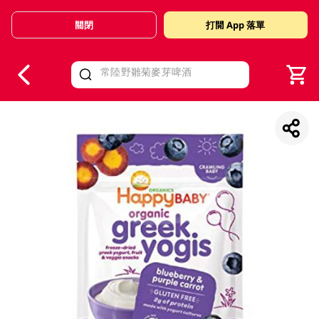
關閉
打開 App 落單
V
alid Until 30 June 2026