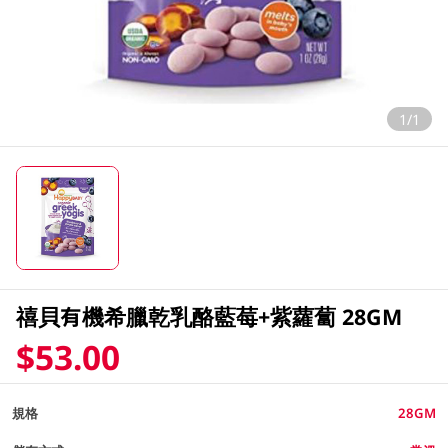
1/1
禧貝有機希臘乾乳酪藍莓+紫蘿蔔 28GM
$53.00
規格
28GM