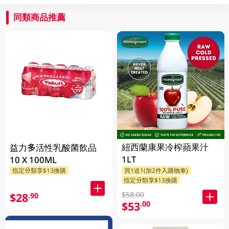
同類商品推薦
紐西蘭康果冷榨蘋果汁
益力多活性乳酸菌飲品
1LT
10 X 100ML
指定分類享$13換購
買1送1(加2件入購物車)
指定分類享$13換購
$58.00
$28
.90
$53
.00