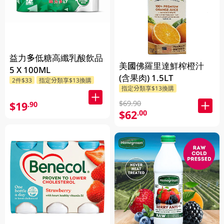
益力多低糖高纖乳酸飲品
美國佛羅里達鮮榨橙汁
5 X 100ML
(含果肉) 1.5LT
2件$33
指定分類享$13換購
指定分類享$13換購
$69.90
$19
.90
$62
.00