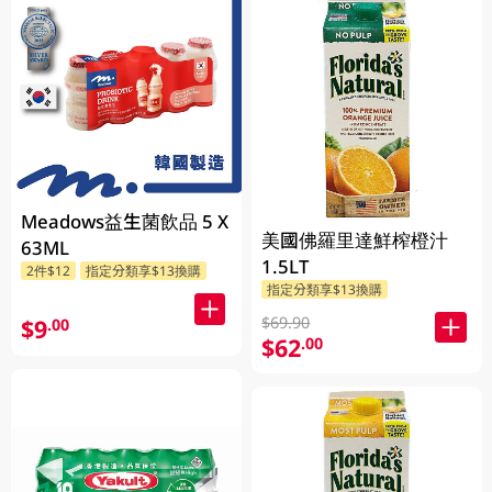
Meadows益生菌飲品 5 X
美國佛羅里達鮮榨橙汁
63ML
1.5LT
2件$12
指定分類享$13換購
指定分類享$13換購
$69.90
$9
.00
$62
.00