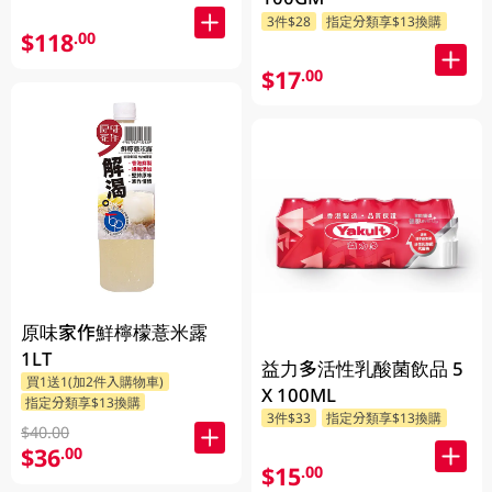
3件$28
指定分類享$13換購
$118
.00
$17
.00
原味家作鮮檸檬薏米露
1LT
益力多活性乳酸菌飲品 5
買1送1(加2件入購物車)
X 100ML
指定分類享$13換購
3件$33
指定分類享$13換購
$40.00
$36
.00
$15
.00