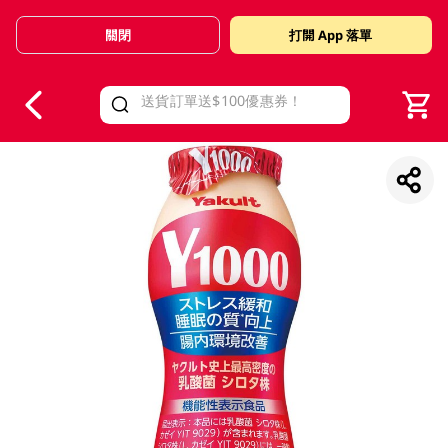
關閉
打開 App 落單
V
alid Until 30 June 2026