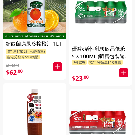
紐西蘭康果冷榨橙汁 1LT
優益c活性乳酸飲品低糖
買1送1(加2件入購物車)
5 X 100ML (新舊包裝隨
指定分類享$13換購
2件$25
指定分類享$13換購
機發貨)
$68.00
$62
.00
$23
.00