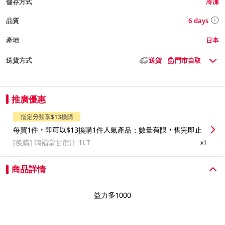
儲存方式
冷凍
6 days
品質
產地
日本
送貨方式
送貨
門市自取
推廣優惠
指定分類享$13換購
每買1件，即可以$13換購1件人氣產品；數量有限，售完即止
[换購]
鴻褔堂甘蔗汁 1LT
x1
商品詳情
益力多1000