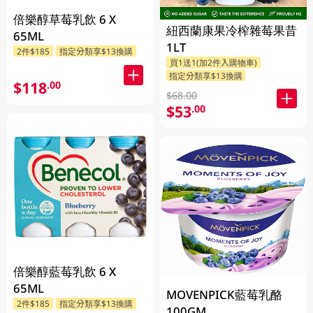
倍樂醇草莓乳飲 6 X
紐西蘭康果冷榨雜莓果昔
65ML
1LT
2件$185
指定分類享$13換購
買1送1(加2件入購物車)
指定分類享$13換購
$118
.00
$68.00
$53
.00
倍樂醇藍莓乳飲 6 X
65ML
MOVENPICK藍莓乳酪
2件$185
指定分類享$13換購
100GM