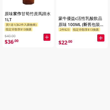
原味家作甘荀竹蔗馬蹄水
蒙牛優益c活性乳酸飲品
1LT
原味 100ML (新舊包裝隨
買1送1(加2件入購物車)
指定分類享$13換購
2件$23
指定分類享$13換購
機發貨
$40.00
$36
.00
$22
.00