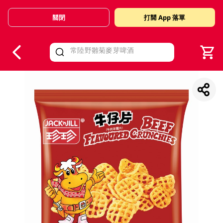
關閉
打開 App 落單
V
alid Until 30 June 2026