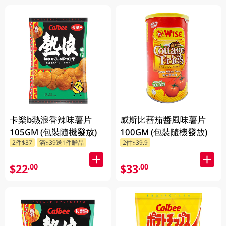
卡樂b熱浪香辣味薯片
威斯比蕃茄醬風味薯片
105GM (包裝隨機發放)
100GM (包裝隨機發放)
2件$37
滿$39送1件贈品
2件$39.9
$22
$33
.00
.00