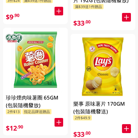
片 192G (包裝隨機發放)
3件$24
滿$39送1件贈品
滿$39送1件贈品
$9
.90
$33
.00
珍珍煙肉味薯圈 65GM
樂事 原味薯片 170GM
(包裝隨機發放)
(包裝隨機發送)
2件$13
指定品牌送贈品
2件$49.9
$12
.90
$33
.00