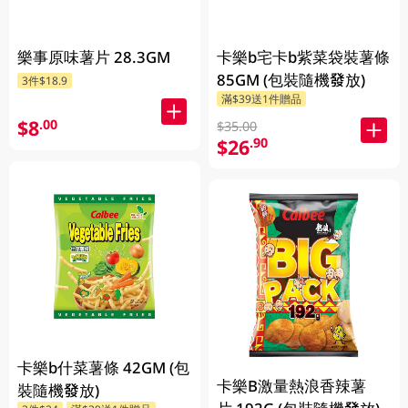
樂事原味薯片 28.3GM
卡樂b宅卡b紫菜袋裝薯條
85GM (包裝隨機發放)
3件$18.9
滿$39送1件贈品
$8
.00
$35.00
$26
.90
卡樂b什菜薯條 42GM (包
卡樂B激量熱浪香辣薯
裝隨機發放)