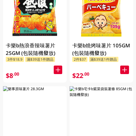
卡樂b熱浪香辣味薯片
卡樂b燒烤味薯片 105GM
25GM (包裝隨機發放)
(包裝隨機發放)
3件$18.9
滿$39送1件贈品
2件$37
滿$39送1件贈品
$8
$22
.00
.00