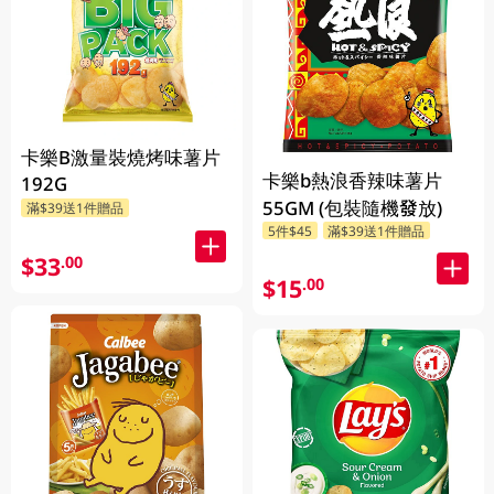
卡樂B激量裝燒烤味薯片
卡樂b熱浪香辣味薯片
192G
55GM (包裝隨機發放)
滿$39送1件贈品
5件$45
滿$39送1件贈品
$33
.00
$15
.00