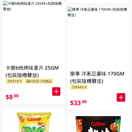
卡樂b燒烤味薯片 25GM
樂事 洋蔥忌廉味 170GM
(包裝隨機發放)
(包裝隨機發送)
3件$18.9
滿$39送1件贈品
2件$49.9
$8
.00
$33
.00