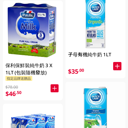
子母有機純牛奶 1LT
保利保鮮裝純牛奶 3 X
$35
.00
1LT (包裝隨機發放)
指定品牌送贈品
$78.00
$46
.50