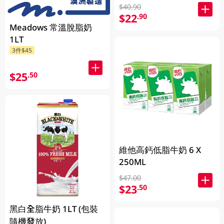
$40.90
$22
.90
Meadows 常溫脫脂奶
1LT
3件$45
$25
.50
維他高鈣低脂牛奶 6 X
250ML
$47.00
$23
.50
黑白全脂牛奶 1LT (包裝
隨機發放)