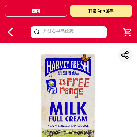
關閉
打開 App 落單
V
alid Until 30 June 2026