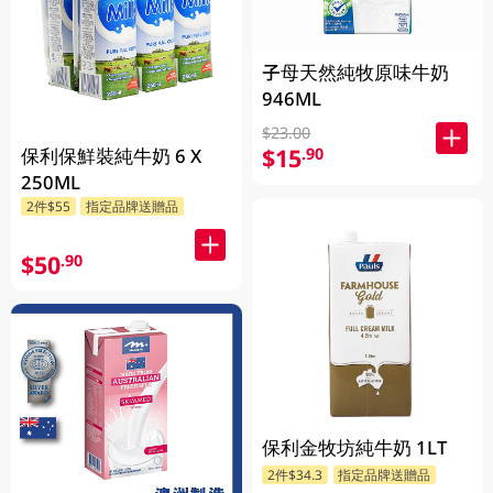
子母天然純牧原味牛奶
946ML
$23.00
$15
.90
保利保鮮裝純牛奶 6 X
250ML
2件$55
指定品牌送贈品
$50
.90
保利金牧坊純牛奶 1LT
2件$34.3
指定品牌送贈品