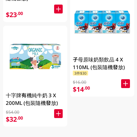
$23
.00
子母原味奶類飲品 4 X
110ML (包裝隨機發放)
3件$30
$16.00
$14
.00
十字牌有機純牛奶 3 X
200ML (包裝隨機發放)
$54.00
$32
.00