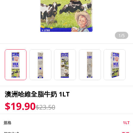
1/5
澳洲哈維全脂牛奶 1LT
$19.90
$23.50
規格
1LT