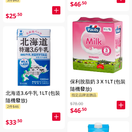
$46
.50
$25
.50
保利脫脂奶 3 X 1LT (包裝
隨機發放)
北海道3.6牛乳 1LT (包裝
指定品牌送贈品
隨機發放)
$78.00
2件$46
$46
.50
$33
.50