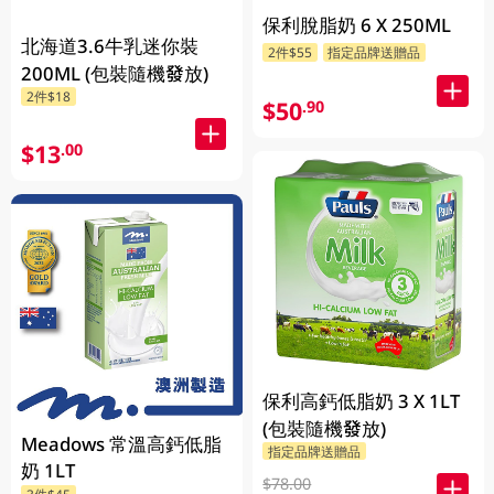
保利脫脂奶 6 X 250ML
北海道3.6牛乳迷你裝
2件$55
指定品牌送贈品
200ML (包裝隨機發放)
2件$18
$50
.90
$13
.00
保利高鈣低脂奶 3 X 1LT
(包裝隨機發放)
Meadows 常溫高鈣低脂
指定品牌送贈品
奶 1LT
$78.00
3件$45