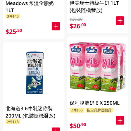
伊美瑞士特級牛奶 1LT
Meadows 常溫全脂奶
1LT
(包裝隨機發放)
3件$45
$39.00
$26
.00
$25
.50
保利脫脂奶 6 X 250ML
北海道3.6牛乳迷你裝
2件$55
指定品牌送贈品
200ML (包裝隨機發放)
2件$18
$50
.90