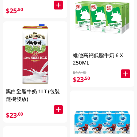
$25
.50
維他高鈣低脂牛奶 6 X
250ML
$47.00
$23
.50
黑白全脂牛奶 1LT (包裝
隨機發放)
$23
.00