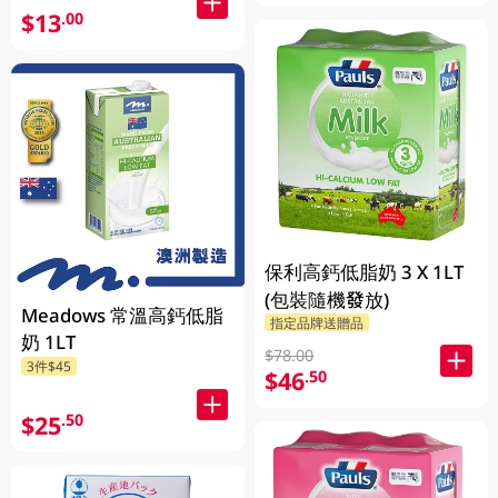
$13
.00
保利高鈣低脂奶 3 X 1LT
(包裝隨機發放)
Meadows 常溫高鈣低脂
指定品牌送贈品
奶 1LT
$78.00
3件$45
$46
.50
$25
.50