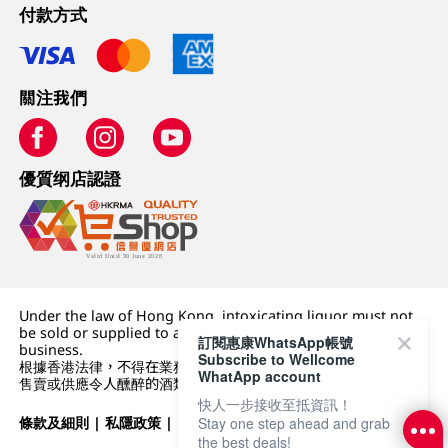
付款方式
關注我們
優質纲店認證
Under the law of Hong Kong, intoxicating liquor must not
be sold or supplied to a minor (under 18) in the course of
訂閱惠康WhatsApp帳號
business.
Subscribe to Wellcome
根據香港法律，不得在業務過程中，向未成年人 (18 歲以下人士)
WhatApp account
售賣或供應令人醺醉的酒類。
快人一步接收至抵資訊！
條款及細則
|
私隱政策
|
DFI零售集團
Stay one step ahead and grab
the best deals!