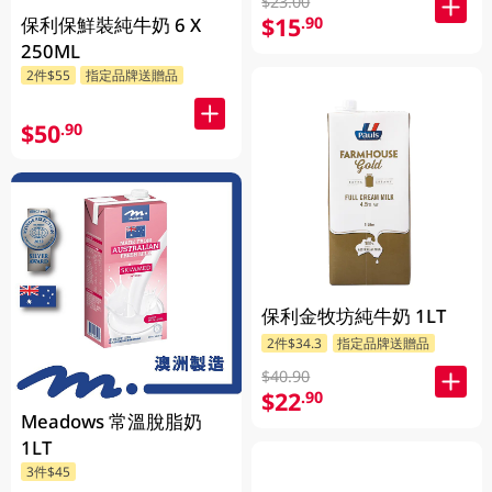
$23.00
$15
.90
保利保鮮裝純牛奶 6 X
250ML
2件$55
指定品牌送贈品
$50
.90
保利金牧坊純牛奶 1LT
2件$34.3
指定品牌送贈品
$40.90
$22
.90
Meadows 常溫脫脂奶
1LT
3件$45