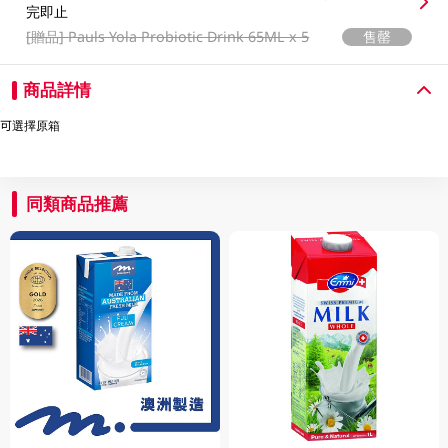
完即止
[贈品]
Pauls Yola Probiotic Drink 65ML x 5
售罄
商品詳情
可選擇原箱
同類商品推薦