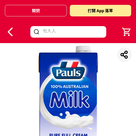
關閉
打開 App 落單
V
alid Until 30 June 2026