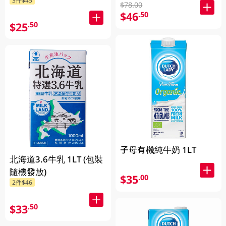
$78.00
$46
.50
$25
.50
子母有機純牛奶 1LT
北海道3.6牛乳 1LT (包裝
隨機發放)
$35
.00
2件$46
$33
.50