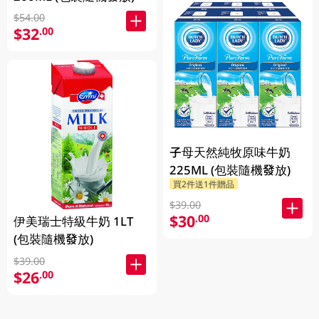
$54.00
$32
.00
子母天然純牧原味牛奶
225ML (包裝隨機發放)
買2件送1件贈品
$39.00
$30
.00
伊美瑞士特級牛奶 1LT
(包裝隨機發放)
$39.00
$26
.00