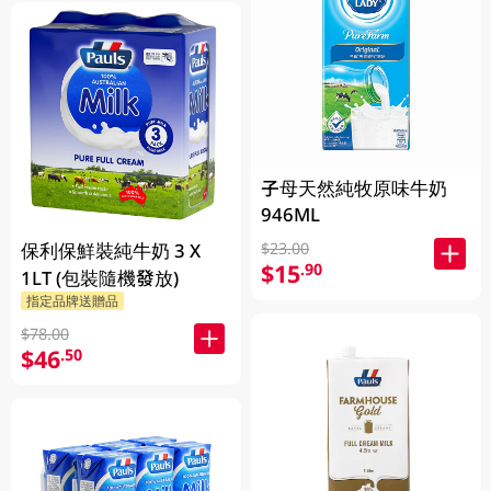
子母天然純牧原味牛奶
946ML
保利保鮮裝純牛奶 3 X
$23.00
$15
.90
1LT (包裝隨機發放)
指定品牌送贈品
$78.00
$46
.50