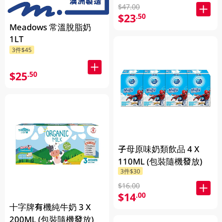
$47.00
$23
.50
Meadows 常溫脫脂奶
1LT
3件$45
$25
.50
子母原味奶類飲品 4 X
110ML (包裝隨機發放)
3件$30
$16.00
$14
.00
十字牌有機純牛奶 3 X
200ML (包裝隨機發放)