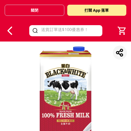
關閉
打開 App 落單
V
alid Until 30 June 2026