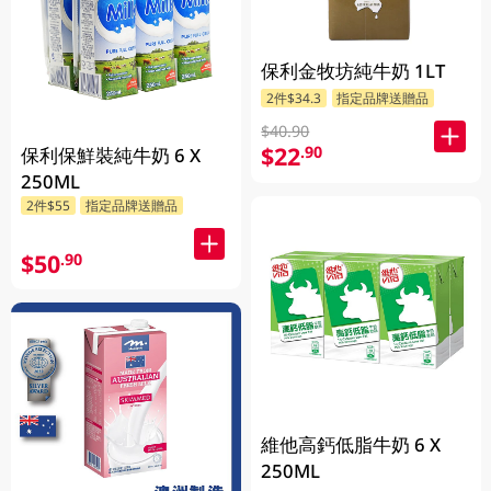
保利金牧坊純牛奶 1LT
2件$34.3
指定品牌送贈品
$40.90
$22
.90
保利保鮮裝純牛奶 6 X
250ML
2件$55
指定品牌送贈品
$50
.90
維他高鈣低脂牛奶 6 X
250ML