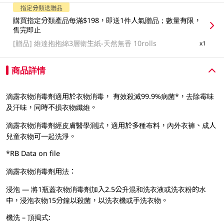
指定分類送贈品
購買指定分類產品每滿$198，即送1件人氣贈品；數量有限，
售完即止
[贈品]
維達抱抱綿3層衛生紙-天然無香 10rolls
x1
商品詳情
滴露衣物消毒劑適用於衣物消毒， 有效殺滅99.9%病菌*，去除霉味
及汗味，同時不損衣物纖維。
滴露衣物消毒劑經皮膚醫學測試，適用於多種布料，內外衣褲、成人
兒童衣物可一起洗淨。
*RB Data on file
滴露衣物消毒劑用法：
浸泡 — 將1瓶蓋衣物消毒劑加入2.5公升混和洗衣液或洗衣粉的水
中，浸泡衣物15分鐘以殺菌，以洗衣機或手洗衣物。
機洗 – 頂揭式: