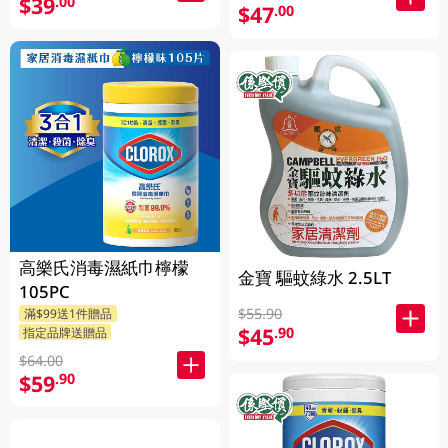
$39
.00
$47
.00
高樂氏消毒濕紙巾檸檬
金寶 驅蚊綠水 2.5LT
105PC
$55.90
滿$99送1件贈品
$45
.90
指定品牌送贈品
$64.00
$59
.90