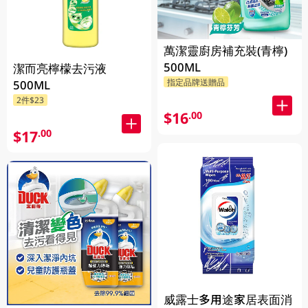
萬潔靈廚房補充裝(青檸)
500ML
潔而亮檸檬去污液
指定品牌送贈品
500ML
2件$23
$16
.00
$17
.00
威露士多用途家居表面消