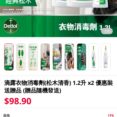
1/9
滴露衣物消毒劑(松木清香) 1.2升 x2 優惠裝
送贈品 (贈品隨機發送)
$98.90
規格
1PK