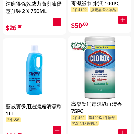
毒濕紙巾-水潤 100PC
潔廁得強效威力潔廁液優
3件$100
指定品牌送贈品
惠孖裝 2 X 750ML
$50
.00
$26
.00
高樂氏消毒濕紙巾清香
藍威寶多用途濃縮清潔劑
75PC
1LT
2件$62
滿$99送1件贈品
2件$58
指定品牌送贈品