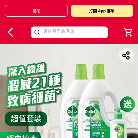
關閉
打開 App 落單
V
alid Until 30 June 2026