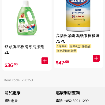
高樂氏消毒濕紙巾檸檬味
75PC
斧頭牌地板消毒清潔劑
2件$62
滿$99送1件贈品
指定品牌送贈品
2LT
$47
.00
$36
.00
Item code: 290353
關於惠康
惠康網店查詢
關於惠康
電話:
+852 3001 1299