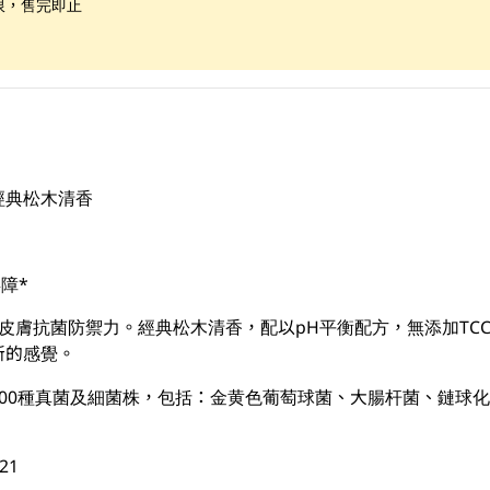
限，售完即止
經典松木清香
障*
維護皮膚抗菌防禦力。經典松木清香，配以pH平衡配方，無添加TCC及T
新的感覺。
00種真菌及細菌株，包括：金黄色葡萄球菌、大腸杆菌、鏈球
021