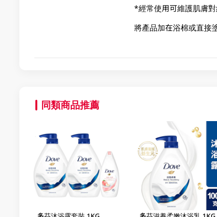
*經常使用可維護肌膚
將產品加在浴棉或直接
同類商品推薦
多芬沐浴露套裝 1KG
多芬滋養柔嫩沐浴乳 1KG