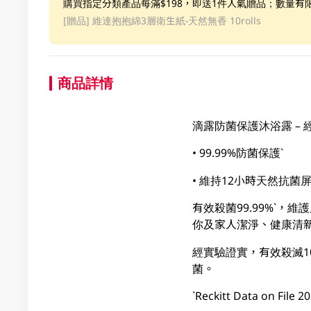
購買指定分類產品每滿$198，即送1件人氣贈品；數量有
[贈品]
維達抱抱綿3層衛生紙-天然無香 10rolls
商品詳情
滴露防菌保護沐浴露 – 
• 99.99%防菌保護`
• 維持12小時天然抗菌屏
有效殺菌99.99%`，
你及家人潔淨、健康清
經實驗證實，有效殺滅1
菌。
`Reckitt Data on File 2