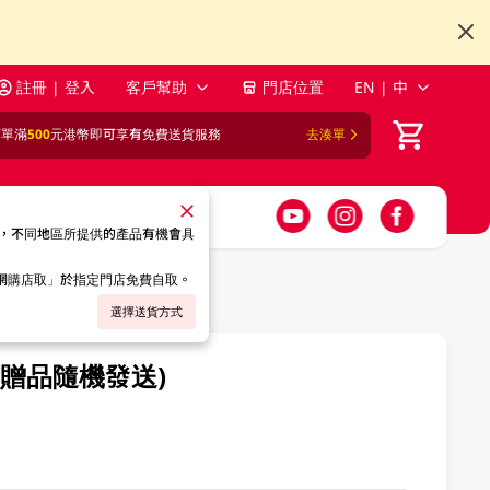
註冊 | 登入
客戶幫助
門店位置
EN | 中
訂單滿
500
元港幣即可享有免費送貨服務
去湊單
，不同地區所提供的產品有機會具
「網購店取」於指定門店免費自取。
選擇送貨方式
M(贈品隨機發送)