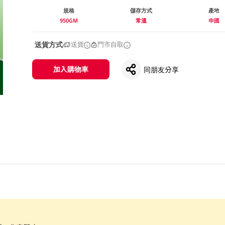
規格
儲存方式
產地
950GM
常溫
中國
送貨方式
送貨
門市自取
加入購物車
同朋友分享