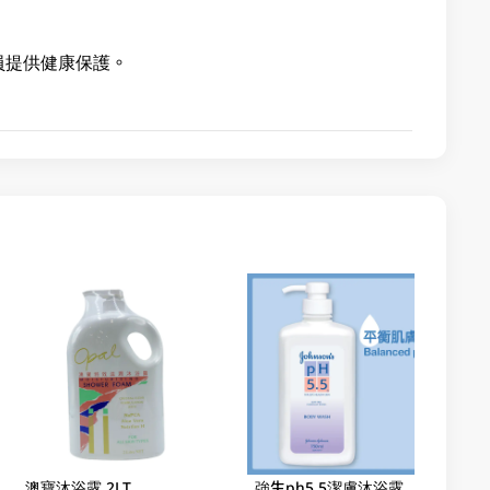
員提供健康保護。
澳寶沐浴露 2LT
強生ph5.5潔膚沐浴露