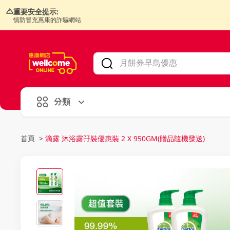
重要安全提示:
慎防冒充惠康的詐騙網站
V
alid Until 30 June 2026
分類
首頁
>
滴露 沐浴露孖裝優惠裝 2 X 950GM(贈品隨機發送)