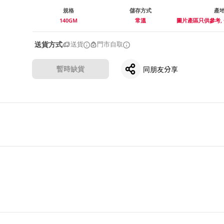
規格
儲存方式
產
140GM
常溫
圖片產區只供參考,
送貨方式
送貨
門市自取
暫時缺貨
同朋友分享