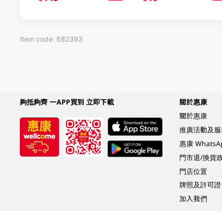
Item code: 682393
夠抵夠齊 一APP買到 立即下載
關於惠康
關於惠康
推廣活動及服
惠康 Whats
門市退/換貨
門店位置
牌照及許可證
加入我們