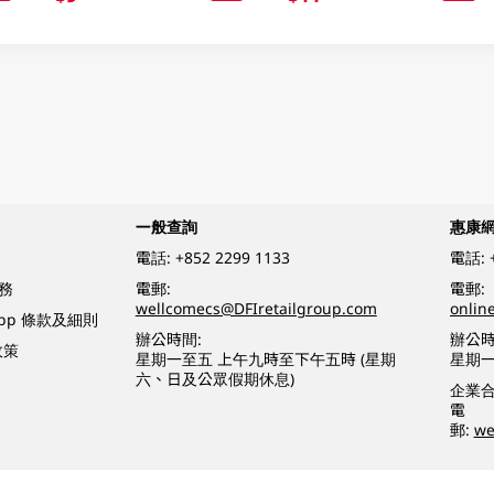
一般查詢
惠康
電話:
+852 2299 1133
電話:
務
電郵:
電郵:
wellcomecs@DFIretailgroup.com
onlin
App 條款及細則
辦公時間:
辦公時
政策
星期一至五 上午九時至下午五時 (星期
星期一
六、日及公眾假期休息)
企業
電
郵:
we