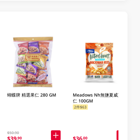
蝴蝶牌 精選果仁 280 GM
Meadows Nh無鹽夏威夷果
仁 100GM
2件$63
$50.90
$39
$36
.90
.00