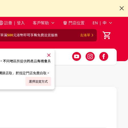
註冊 | 登入
客戶幫助
門店位置
EN | 中
訂單滿
500
元港幣即可享有免費送貨服務
去湊單
，不同地區所提供的產品有機會具
「網購店取」於指定門店免費自取。
選擇送貨方式