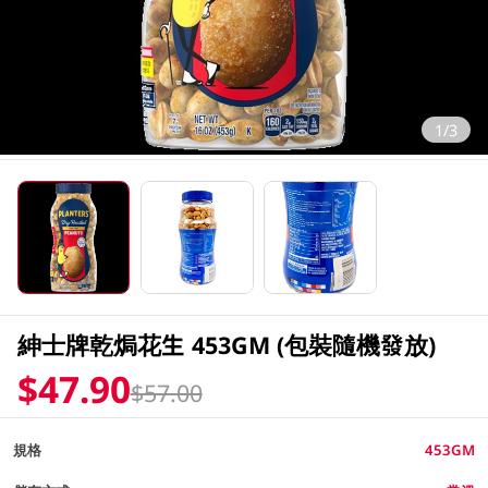
1/3
紳士牌乾焗花生 453GM (包裝隨機發放)
$47.90
$57.00
規格
453GM