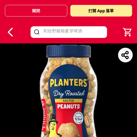
關閉
打開 App 落單
V
alid Until 30 June 2026