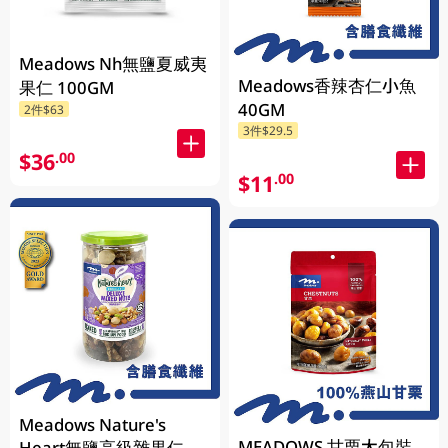
Meadows Nh無鹽夏威夷
Meadows香辣杏仁小魚
果仁 100GM
40GM
2件$63
3件$29.5
$36
.00
$11
.00
Meadows Nature's
MEADOWS 甘栗大包裝
Heart無鹽高級雜果仁