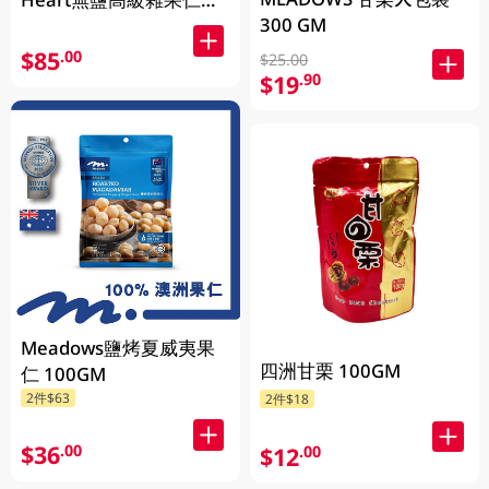
300 GM
400GM (包裝隨機發放)
$85
.00
$25.00
$19
.90
Meadows鹽烤夏威夷果
四洲甘栗 100GM
仁 100GM
2件$63
2件$18
$36
.00
$12
.00