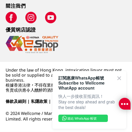
關注我們
優質纲店認證
Under the law of Hong Kong, intoxicating liquor must not
be sold or supplied to a minor (under 18) in the course of
訂閱惠康WhatsApp帳號
business.
Subscribe to Wellcome
根據香港法律，不得在業務過程中，向未成年人 (18 歲以下人士)
WhatApp account
售賣或供應令人醺醉的酒類。
快人一步接收至抵資訊！
條款及細則
|
私隱政策
|
DFI零售集團
Stay one step ahead and grab
the best deals!
© 2024 Wellcome / Market Place. The Dairy Farm Company
連結 WhatsApp 帳號
Limited. All rights reserved.