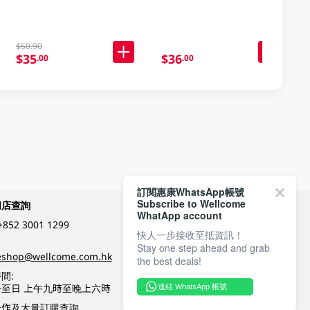
$50.90
$35
$36
.00
.00
訂閱惠康WhatsApp帳號
Subscribe to Wellcome
網店查詢
付款方式
WhatApp account
+852 3001 1299
快人一步接收至抵資訊！
Stay one step ahead and grab
關注我們
eshop@wellcome.com.hk
the best deals!
間:
至日 上午九時至晚上六時
連結 WhatsApp 帳號
優質纲店認證
合作及大量訂購查詢