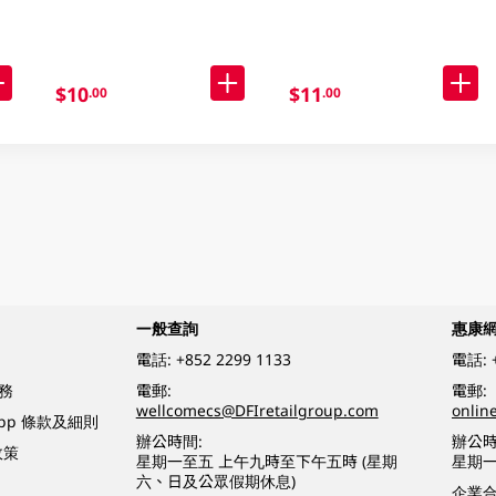
$10
$11
.00
.00
一般查詢
惠康
電話:
+852 2299 1133
電話:
務
電郵:
電郵:
wellcomecs@DFIretailgroup.com
onlin
App 條款及細則
辦公時間:
辦公時
政策
星期一至五 上午九時至下午五時 (星期
星期一
六、日及公眾假期休息)
企業