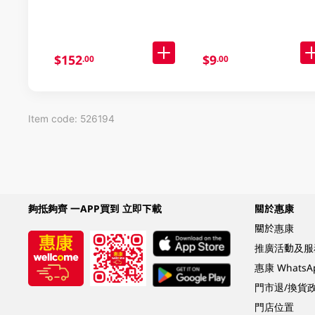
$152
$9
.00
.00
Item code: 526194
夠抵夠齊 一APP買到 立即下載
關於惠康
關於惠康
推廣活動及服
惠康 Whats
門市退/換貨
門店位置