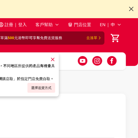
註冊 | 登入
客戶幫助
門店位置
EN | 中
訂單滿
500
元港幣即可享有免費送貨服務
去湊單
，不同地區所提供的產品有機會具
「網購店取」於指定門店免費自取。
選擇送貨方式