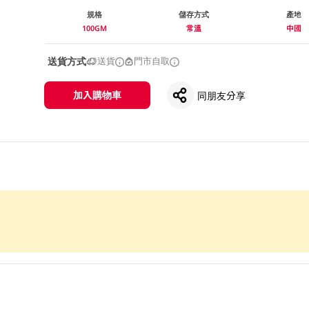
規格
儲存方式
產地
100GM
常溫
中國
送貨方式
送貨
門市自取
加入購物車
同朋友分享