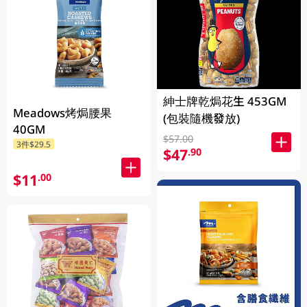
紳士牌乾焗花生 453GM
Meadows烤焗腰果
(包裝隨機發放)
40GM
$57.00
3件$29.5
$47
.90
$11
.00