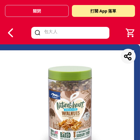
關閉
打開 App 落單
V
alid Until 30 June 2026