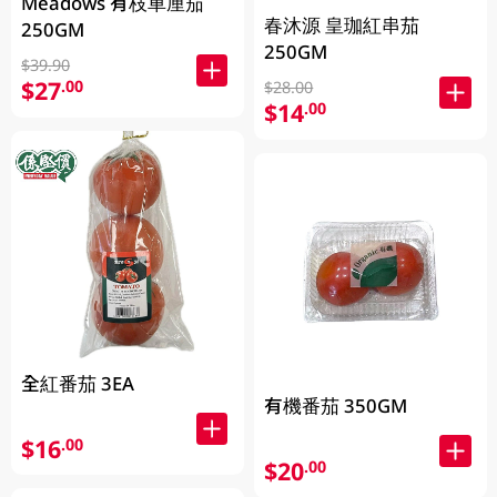
Meadows 有枝車厘茄
春沐源 皇珈紅串茄
250GM
250GM
$39.90
$27
.00
$28.00
$14
.00
全紅番茄 3EA
有機番茄 350GM
$16
.00
$20
.00