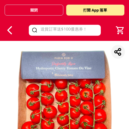
關閉
打開 App 落單
V
alid Until 30 June 2026