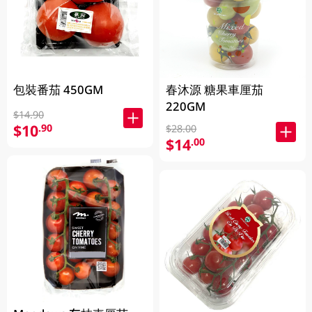
包裝番茄 450GM
春沐源 糖果車厘茄
220GM
$14.90
$10
.90
$28.00
$14
.00