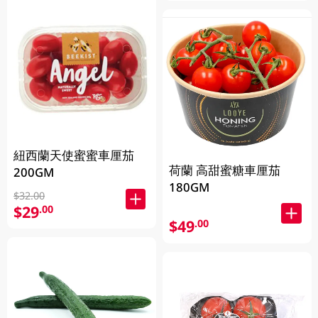
紐西蘭天使蜜蜜車厘茄
荷蘭 高甜蜜糖車厘茄
200GM
180GM
$32.00
$29
.00
$49
.00