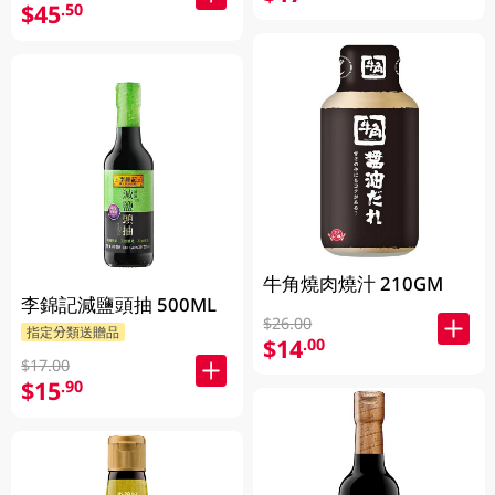
$45
.50
牛角燒肉燒汁 210GM
李錦記減鹽頭抽 500ML
$26.00
指定分類送贈品
$14
.00
$17.00
$15
.90