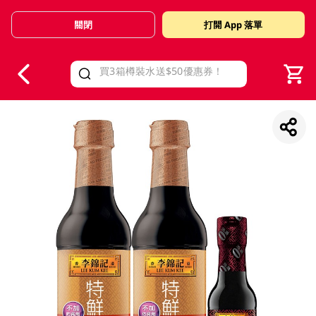
關閉
打開 App 落單
V
alid Until 30 June 2026