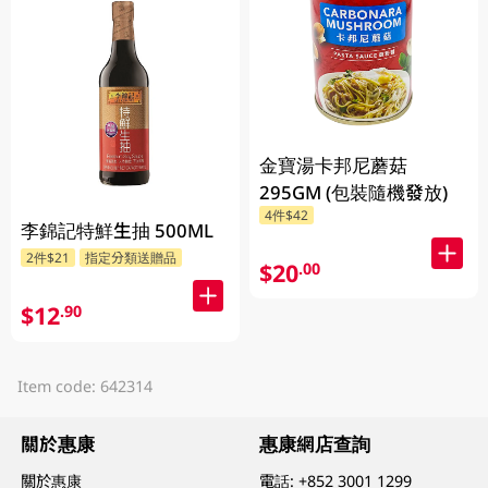
金寶湯卡邦尼蘑菇
295GM (包裝隨機發放)
4件$42
李錦記特鮮生抽 500ML
2件$21
指定分類送贈品
$20
.00
$12
.90
Item code: 642314
關於惠康
惠康網店查詢
關於惠康
電話:
+852 3001 1299