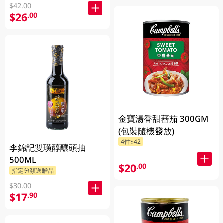
$42.00
$26
.00
金寶湯香甜蕃茄 300GM
(包裝隨機發放)
4件$42
李錦記雙璜醇釀頭抽
500ML
$20
.00
指定分類送贈品
$30.00
$17
.90