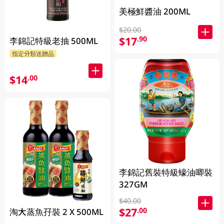
美極鮮醬油 200ML
$20.00
$17
.90
李錦記特級老抽 500ML
指定分類送贈品
$14
.00
李錦記舊裝特級蠔油唧裝
327GM
$40.00
$27
.00
淘大蒸魚孖裝 2 X 500ML