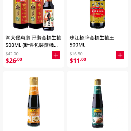
淘大優惠裝 孖裝金標生抽
珠江橋牌金標生抽王
500ML
500ML (新舊包裝隨機發
送)
$42.00
$16.80
$26
$11
.00
.00