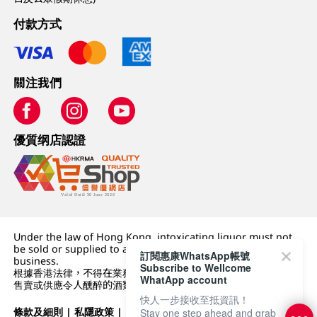
付款方式
關注我們
優質纲店認證
Under the law of Hong Kong, intoxicating liquor must not
be sold or supplied to a minor (under 18) in the course of
訂閱惠康WhatsApp帳號
business.
Subscribe to Wellcome
根據香港法律，不得在業務過程中，向未成年人 (18 歲以下人士)
WhatApp account
售賣或供應令人醺醉的酒類。
快人一步接收至抵資訊！
條款及細則
|
私隱政策
|
DFI零售集團
Stay one step ahead and grab