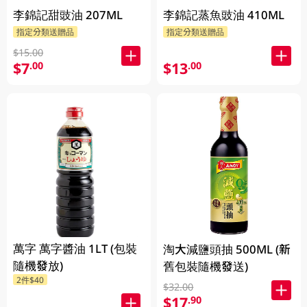
李錦記甜豉油 207ML
李錦記蒸魚豉油 410ML
指定分類送贈品
指定分類送贈品
$15.00
$7
$13
.00
.00
萬字 萬字醬油 1LT (包裝
淘大減鹽頭抽 500ML (新
隨機發放)
舊包裝隨機發送)
2件$40
$32.00
$17
.90