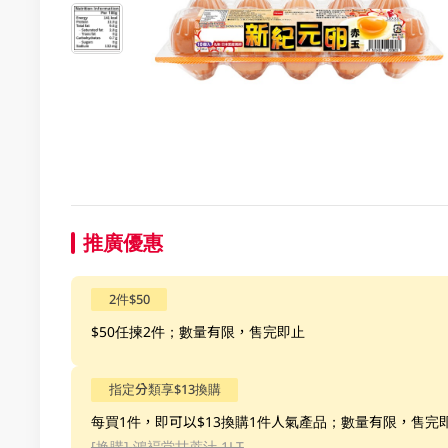
推廣優惠
2件$50
$50任揀2件；數量有限，售完即止
指定分類享$13換購
每買1件，即可以$13換購1件人氣產品；數量有限，售完
[换購]
鴻褔堂甘蔗汁 1LT