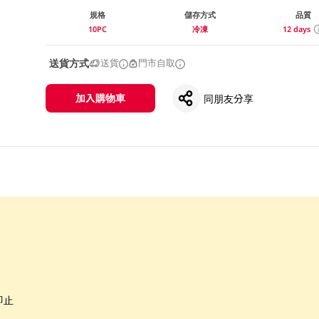
規格
儲存方式
品質
10PC
冷凍
12 days
送貨方式
送貨
門市自取
加入購物車
同朋友分享
即止