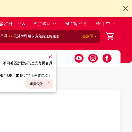
註冊 | 登入
客戶幫助
門店位置
EN | 中
訂單滿
500
元港幣即可享有免費送貨服務
去湊單
，不同地區所提供的產品有機會具
「網購店取」於指定門店免費自取。
選擇送貨方式