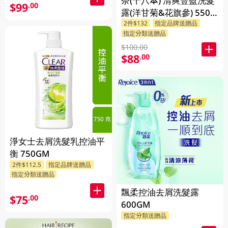
奈(十八本) 清爽豐盈洗髮
$99
.00
露(洋甘菊&花旗參) 550
2件$132
指定品牌送贈品
ML
指定分類送贈品
$100.00
$88
.00
淨女士去屑洗髮乳控油平
衡 750GM
2件$112.5
指定品牌送贈品
指定分類送贈品
飄柔控油去屑洗髮露
$75
.00
600GM
指定分類送贈品