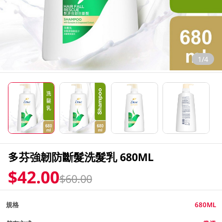
1/4
多芬強韌防斷髮洗髮乳 680ML
$42.00
$60.00
規格
680ML