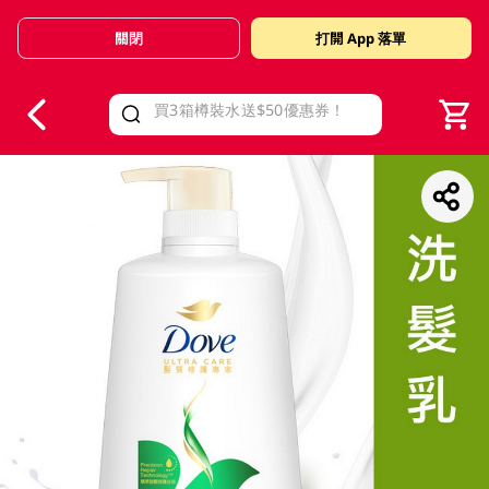
關閉
打開 App 落單
V
alid Until 30 June 2026