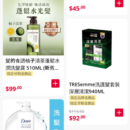
$45
.00
髮的食譜柚子清茶蓬鬆水
潤洗髮露 510ML (新舊包
指定分類送贈品
裝隨機發貨)
TRESemme洗護髮套裝
$99
.00
深層清潔940ML
指定品牌送贈品
指定分類送贈品
$113.50
$92
.00