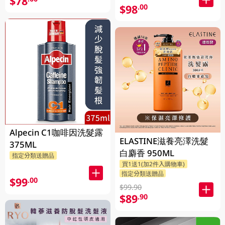
$78
$98
.00
Alpecin C1咖啡因洗髮露
ELASTINE滋養亮澤洗髮
375ML
白麝香 950ML
指定分類送贈品
買1送1(加2件入購物車)
指定分類送贈品
$99
.00
$99.90
$89
.90