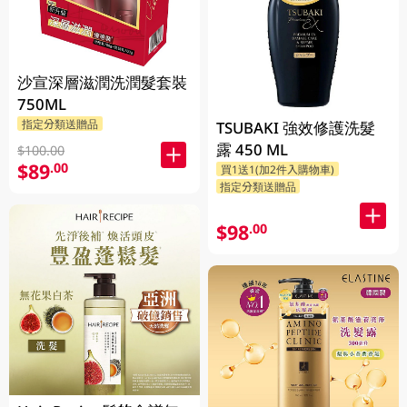
沙宣深層滋潤洗潤髮套裝
750ML
指定分類送贈品
TSUBAKI 強效修護洗髮
露 450 ML
$100.00
$89
.00
買1送1(加2件入購物車)
指定分類送贈品
$98
.00