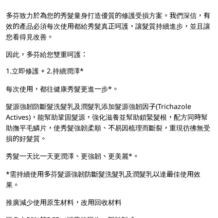
多芬致力於為您的秀髮量身打造優質的修護受損方案。我們深信，有
效的產品必須每次使用都給秀髮真正呵護，讓髮質持續進步，並且讓
您看得見改善。
因此，多芬給您雙重呵護：
1.立即修護 + 2.持續潤澤*
每次使用，都往健康秀髮更進一步*。
髮源強韌防斷髮洗髮乳及潤髮乳添加髮源強韌因子(Trichazole
Actives)，能幫助鞏固髮源，強化滋養並幫助鎖緊髮根，配方同時幫
助撫平毛鱗片，使秀髮強韌柔順、不易因梳理而斷裂，重現彷彿無受
損的好髮質。
秀髮一天比一天更潤澤、更強韌、更美麗*。
*需持續使用多芬髮源強韌防斷髮洗髮乳及潤髮乳以達最佳使用效
果。
推廣減少使用原生材料，改用回收材料