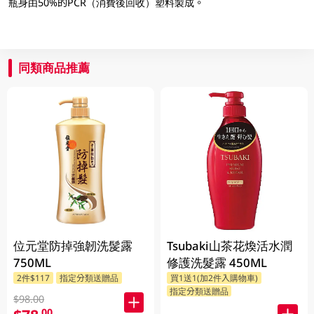
瓶身由50%的PCR（消費後回收）塑料製成。
同類商品推薦
位元堂防掉強韌洗髲露
Tsubaki山茶花煥活水潤
750ML
修護洗髮露 450ML
2件$117
指定分類送贈品
買1送1(加2件入購物車)
指定分類送贈品
$98.00
.00