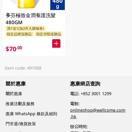
多芬極致金潤養護洗髮
480GM
買1送1(加2件入購物車)
指定品牌送贈品
指定分類送贈品
$70
.00
Item code: 491068
關於惠康
惠康網店查詢
關於惠康
電話:
+852 3001 1299
推廣活動及服務
電郵:
onlineshop@wellcome.com
惠康 WhatsApp 條款及細則
.hk
門市退/換貨政策
辦公時間: