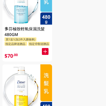
多芬極致輕氧保濕洗髮
480GM
買1送1(加2件入購物車)
指定品牌送贈品
指定分類送贈品
$70
.00