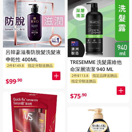
呂韓蔘滋養防脫髮洗髮液
中乾性 400ML
TRESEMME 洗髮露維他
2件$149.8
指定分類送贈品
命深層清潔 940 ML
2件$113.8
指定品牌送贈品
$99
.90
指定分類送贈品
$75
.90