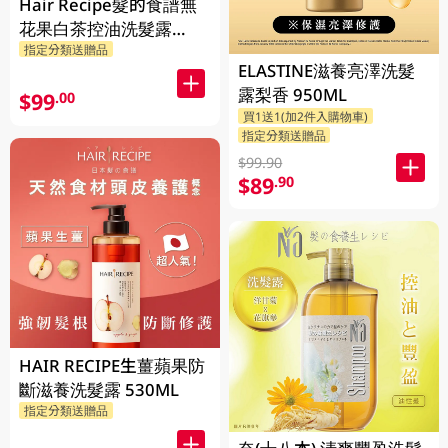
Hair Recipe髮的食譜無
花果白茶控油洗髮露
指定分類送贈品
510ML(新舊裝隨機發貨)
ELASTINE滋養亮澤洗髮
露梨香 950ML
$99
.00
買1送1(加2件入購物車)
指定分類送贈品
$99.90
$89
.90
HAIR RECIPE生薑蘋果防
斷滋養洗髮露 530ML
指定分類送贈品