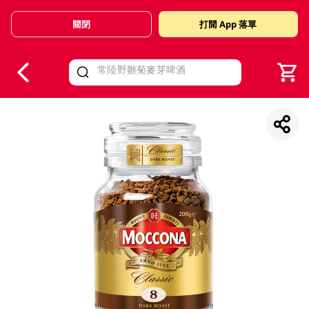
關閉
打開 App 落單
V
alid Until 30 June 2026