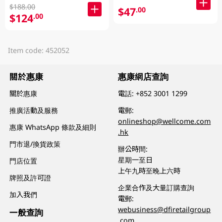
$188.00
$47
.00
$124
.00
Item code: 452052
關於惠康
惠康網店查詢
關於惠康
電話:
+852 3001 1299
推廣活動及服務
電郵:
onlineshop@wellcome.com
惠康 WhatsApp 條款及細則
.hk
門市退/換貨政策
辦公時間:
星期一至日
門店位置
上午九時至晚上六時
牌照及許可證
企業合作及大量訂購查詢
加入我們
電郵:
webusiness@dfiretailgroup
一般查詢
.com