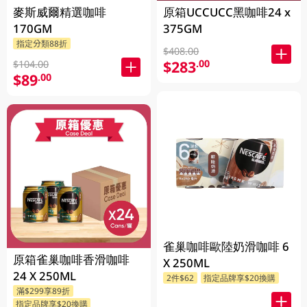
麥斯威爾精選咖啡
原箱UCCUCC黑咖啡24 x
170GM
375GM
指定分類88折
$408.00
$283
.00
$104.00
$89
.00
雀巢咖啡歐陸奶滑咖啡 6
原箱雀巢咖啡香滑咖啡
X 250ML
24 X 250ML
2件$62
指定品牌享$20換購
滿$299享89折
指定品牌享$20換購