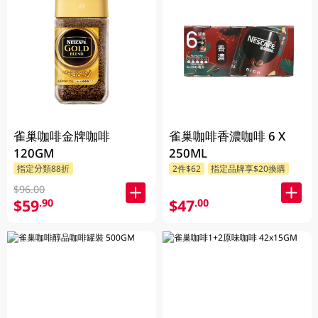
雀巢咖啡金牌咖啡
雀巢咖啡香濃咖啡 6 X
120GM
250ML
指定分類88折
2件$62
指定品牌享$20換購
$96.00
$59
$47
.90
.00