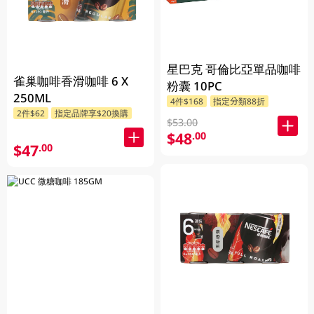
星巴克 哥倫比亞單品咖啡
雀巢咖啡香滑咖啡 6 X
粉囊 10PC
250ML
4件$168
指定分類88折
2件$62
指定品牌享$20換購
$53.00
$48
.00
$47
.00