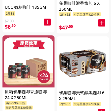
雀巢咖啡濃香焙煎 6 X
UCC 微糖咖啡 185GM
250ML
2件$8
2件$62
指定品牌享$20換購
$7.00
$6
.50
$47
.00
原箱雀巢咖啡香濃咖啡
雀巢咖啡美式醇黑咖啡 6
24 X 250ML
X 250ML
滿$299享89折
2件$62
指定品牌享$20換購
指定品牌享$20換購