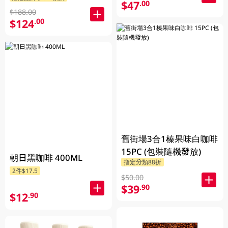
$47
.00
$188.00
$124
.00
舊街場3合1榛果味白咖啡
15PC (包裝隨機發放)
朝日黑咖啡 400ML
指定分類88折
2件$17.5
$50.00
$39
.90
$12
.90