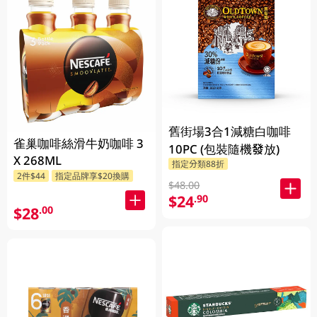
舊街場3合1減糖白咖啡
雀巢咖啡絲滑牛奶咖啡 3
10PC (包裝隨機發放)
X 268ML
指定分類88折
2件$44
指定品牌享$20換購
$48.00
$24
.90
$28
.00