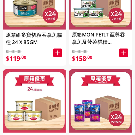
原箱MON PETIT 至尊吞
原箱維多寶切粒吞拿魚貓
拿魚及菠菜貓糧
糧 24 X 85GM
24X85GM
$240.00
$240.00
$119
$158
.00
.00