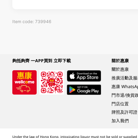
Item code: 739946
夠抵夠齊 一APP買到 立即下載
關於惠康
關於惠康
推廣活動及服
惠康 Whats
門市退/換貨
門店位置
牌照及許可證
加入我們
Under the law of Hong Kong, intoxicating liquor must not be sold or supplied t