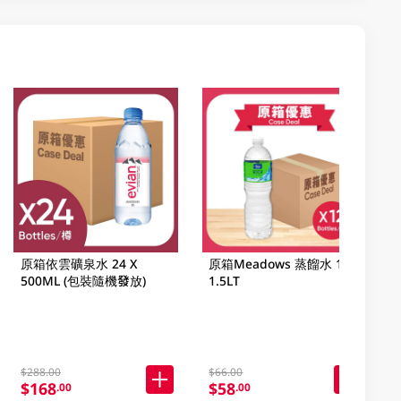
原箱依雲礦泉水 24 X
原箱Meadows 蒸餾水 12 X
500ML (包裝隨機發放)
1.5LT
$288.00
$66.00
$168
$58
.00
.00