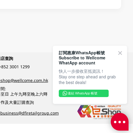
訂閱惠康WhatsApp帳號
Subscribe to Wellcome
網店查詢
付款方式
WhatApp account
+852 3001 1299
快人一步接收至抵資訊！
Stay one step ahead and grab
關注我們
eshop@wellcome.com.hk
the best deals!
間:
至日 上午九時至晚上六時
連結 WhatsApp 帳號
優質纲店認證
合作及大量訂購查詢
business@dfiretailgroup.com