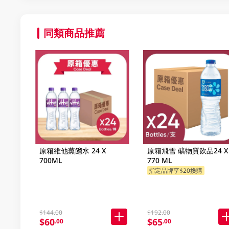
同類商品推薦
原箱維他蒸餾水 24 X
原箱飛雪 礦物質飲品24 X
700ML
770 ML
指定品牌享$20換購
$144.00
$192.00
$60
$65
.00
.00