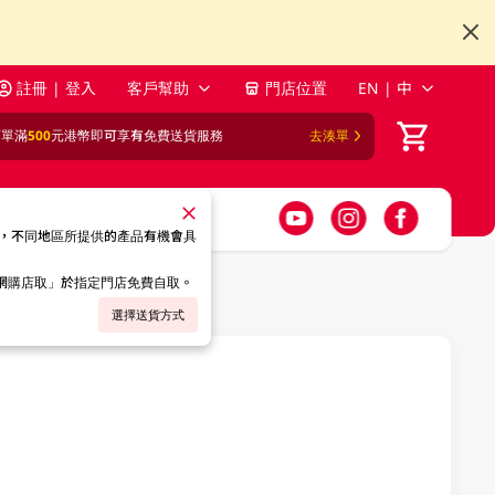
註冊 | 登入
客戶幫助
門店位置
EN | 中
訂單滿
500
元港幣即可享有免費送貨服務
去湊單
，不同地區所提供的產品有機會具
「網購店取」於指定門店免費自取。
選擇送貨方式