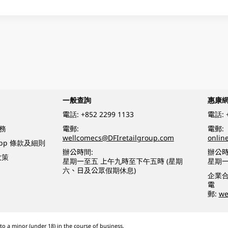
一般查詢
惠康
電話:
+852 2299 1133
電話:
務
電郵:
電郵:
wellcomecs@DFIretailgroup.com
onlin
App 條款及細則
辦公時間:
辦公時
政策
星期一至五 上午九時至下午五時 (星期
星期一
六、日及公眾假期休息)
企業
電
郵:
we
o a minor (under 18) in the course of business.