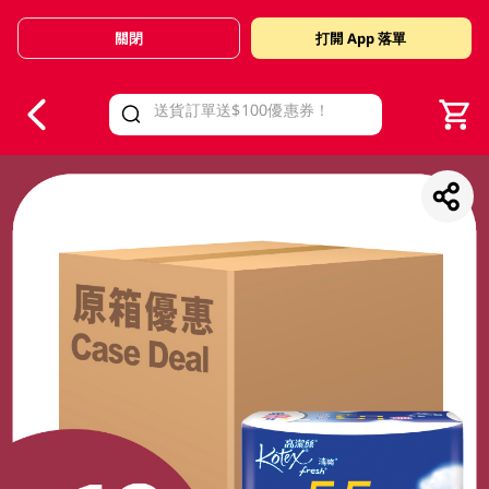
關閉
打開 App 落單
V
alid Until 30 June 2026