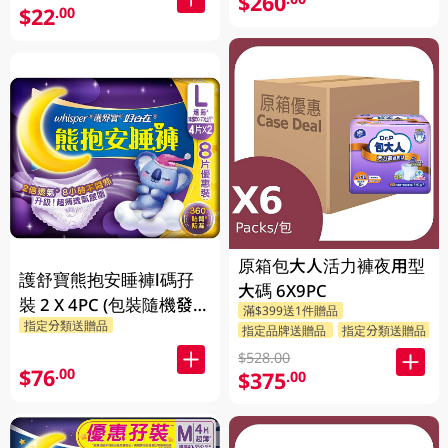
$260
$22
.00
原箱包大人活力褲夜用型
護舒寶熊抱安睡褲l碼孖
大碼 6X9PC
裝 2 X 4PC (包裝隨機發
滿$399送1件贈品
指定分類送贈品
放)
指定品牌送贈品
指定分類送贈品
$528.00
$76
.00
$375
.00