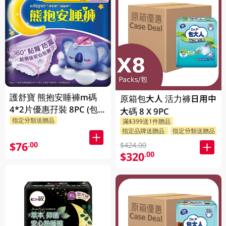
護舒寶 熊抱安睡褲m碼
原箱包大人 活力褲日用中
4*2片優惠孖裝 8PC (包
大碼 8 X 9PC
指定分類送贈品
裝隨機發放)
滿$399送1件贈品
指定品牌送贈品
指定分類送贈品
$76
.00
$424.00
$320
.00