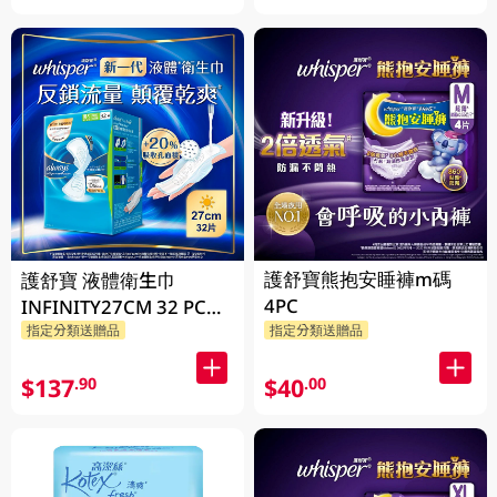
護舒寶熊抱安睡褲m碼
護舒寶 液體衛生巾
4PC
INFINITY27CM 32 PC
指定分類送贈品
指定分類送贈品
(包裝隨機發放)
$137
$40
.90
.00