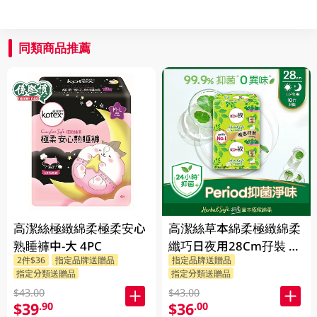
同類商品推薦
高潔絲極緻綿柔極柔安心
高潔絲草本綿柔極緻綿柔
熟睡褲中-大 4PC
纖巧日夜用28Cm孖裝 2
2件$36
指定品牌送贈品
指定品牌送贈品
X 10PC
指定分類送贈品
指定分類送贈品
$43.00
$43.00
$39
$36
.90
.00