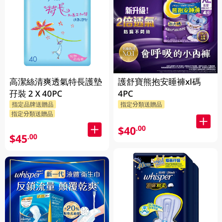
高潔絲清爽透氣特長護墊
護舒寶熊抱安睡褲xl碼
孖裝 2 X 40PC
4PC
指定品牌送贈品
指定分類送贈品
指定分類送贈品
$40
.00
$45
.00