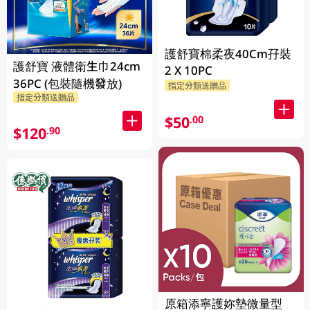
護舒寶棉柔夜40Cm孖裝
護舒寶 液體衛生巾24cm
2 X 10PC
36PC (包裝隨機發放)
指定分類送贈品
指定分類送贈品
$50
.00
$120
.90
原箱添寧護妳墊微量型