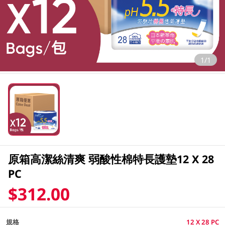
1/1
原箱高潔絲清爽 弱酸性棉特長護墊12 X 28
PC
$312.00
規格
12 X 28 PC