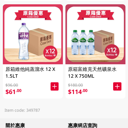
原箱維他純蒸溜水 12 X
原箱富維克天然礦泉水
1.5LT
12 X 750ML
$96.00
$180.00
$61
$114
.00
.00
Item code: 349787
關於惠康
惠康網店查詢