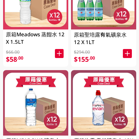
原箱Meadows 蒸餾水 12
原箱聖培露有氣礦泉水
X 1.5LT
12 X 1LT
$66.00
$294.00
$58
$155
.00
.00