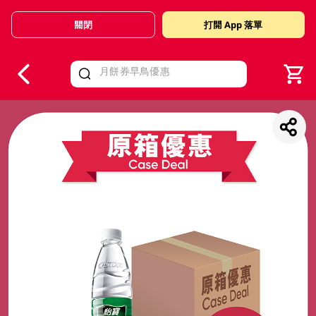
關閉
打開 App 落單
V
alid Until 30 June 2026