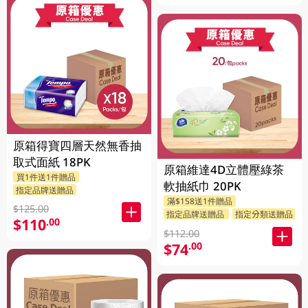
原箱得寶四層天然無香抽
取式面紙 18PK
原箱維達4D立體壓綠茶
買1件送1件贈品
軟抽紙巾 20PK
指定品牌送贈品
滿$158送1件贈品
$125.00
指定品牌送贈品
指定分類送贈品
$110
.00
$112.00
$74
.00