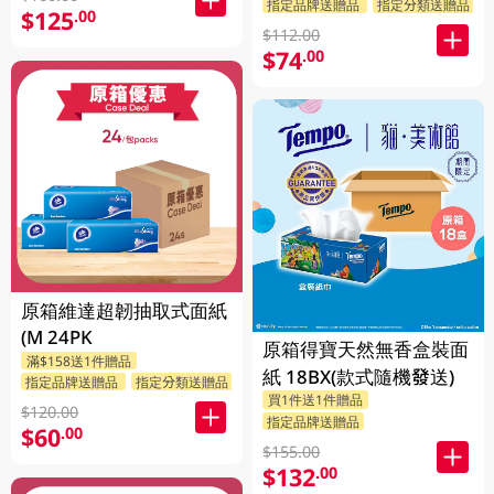
指定品牌送贈品
指定分類送贈品
$125
.00
$112.00
$74
.00
原箱維達超韌抽取式面紙
(M 24PK
原箱得寶天然無香盒裝面
滿$158送1件贈品
紙 18BX(款式隨機發送)
指定品牌送贈品
指定分類送贈品
買1件送1件贈品
$120.00
指定品牌送贈品
$60
.00
$155.00
$132
.00