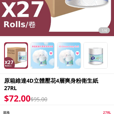
1/4
原箱維達4D立體壓花4層爽身粉衛生紙
27RL
$72.00
$95.00
規格
27RL