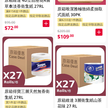
原箱維達 4D立體壓花4層
草本淡香衛生紙 27RL
原箱唯潔雅極致綿柔抽取
滿$158送1件贈品
式面紙 30PK
指定品牌送贈品
指定分類送贈品
滿$233送1件贈品
$95.00
指定品牌送贈品
指定分類送贈品
$72
.00
$209.00
$109
.00
原箱得寶三層天然無香衛
生紙 27RL
原箱維達 3層衛生紙山茶
買1件送1件贈品
花味 27 RL
指定品牌送贈品