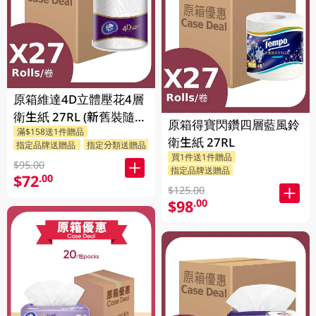
原箱維達4D立體壓花4層
衛生紙 27RL (新舊裝隨機
原箱得寶閃鑽四層藍風鈴
滿$158送1件贈品
送出)
衛生紙 27RL
指定品牌送贈品
指定分類送贈品
買1件送1件贈品
$95.00
指定品牌送贈品
$72
.00
$125.00
$98
.00