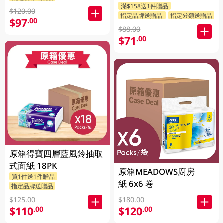
滿$158送1件贈品
$120.00
指定品牌送贈品
指定分類送贈品
$97
.00
$88.00
$71
.00
原箱得寶四層藍風鈴抽取
式面紙 18PK
原箱MEADOWS廚房
買1件送1件贈品
紙 6x6 卷
指定品牌送贈品
$125.00
$180.00
$110
$120
.00
.00