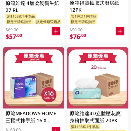
原箱得寶抽取式廚房紙
原箱維達 4層柔韌衛生紙
12PK
27 RL
滿$158送1件贈品
買1件送1件贈品
指定品牌送贈品
指定分類送贈品
指定品牌送贈品
$69.00
$90.00
$57
$76
.00
.00
原箱MEADOWS HOME
原箱維達4D立體壓花爽
三摺式抹手紙 16 X
身粉抽取式面紙 20PK
250PC
滿$158送1件贈品
$160.00