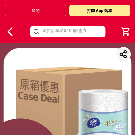
關閉
打開 App 落單
V
alid Until 30 June 2026