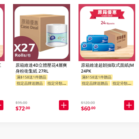
三
原箱維達4D立體壓花4層爽
原箱維達超韌抽取式面紙(M
身粉衛生紙 27RL
24PK
滿$158送1件贈品
滿$158送1件贈品
指定品牌送贈品
指定分類送贈品
指定品牌送贈品
指定分類送贈品
$95.00
$120.00
$72
$60
.00
.00