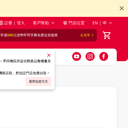
註冊 | 登入
客戶幫助
門店位置
EN | 中
訂單滿
500
元港幣即可享有免費送貨服務
去湊單
，不同地區所提供的產品有機會具
「網購店取」於指定門店免費自取。
選擇送貨方式