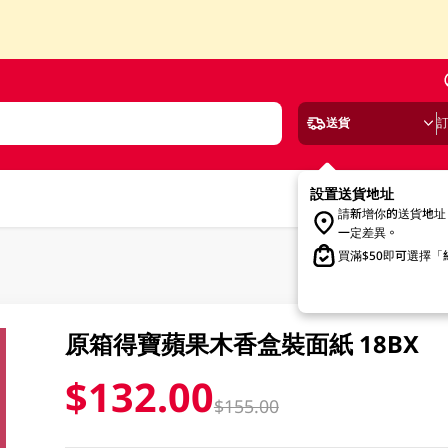
送貨
設置送貨地址
請新增你的送貨地址
一定差異。
買滿$50即可選擇
原箱得寶蘋果木香盒裝面紙 18BX
$132.00
$155.00