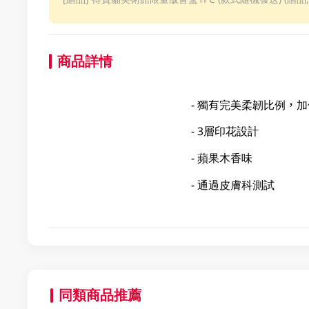
商品詳情
- 獨有完美柔韌比例，
- 3層印花設計
- 蘋果木香味
- 通過皮膚科測試
同類商品推薦