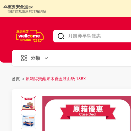
重要安全提示:
慎防冒充惠康的詐騙網站
V
alid Until 30 June 2026
分類
原箱得寶蘋果木香盒裝面紙 18BX
首頁
>