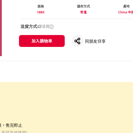
規格
儲存方式
產地
18BX
常溫
China 中
送貨方式
送貨
加入購物車
同朋友分享
限，售完即止
, 不可直接購買)