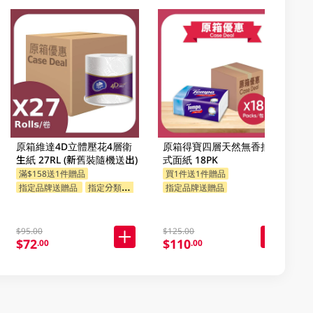
原箱維達4D立體壓花4層衛
原箱得寶四層天然無香抽取
生紙 27RL (新舊裝隨機送出)
式面紙 18PK
滿$158送1件贈品
買1件送1件贈品
指定品牌送贈品
指定分類送贈品
指定品牌送贈品
$95.00
$125.00
$72
$110
.00
.00