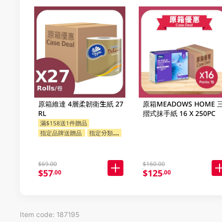
原箱維達 4層柔韌衛生紙 27
原箱MEADOWS HOME 
RL
摺式抹手紙 16 X 250PC
滿$158送1件贈品
指定品牌送贈品
指定分類送贈品
$69.00
$160.00
$57
$125
.00
.00
Item code: 187195