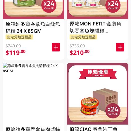
原箱MON PETIT 金裝角
原箱維多寶吞拿魚白飯魚
切吞拿魚塊貓糧
貓糧 24 X 85GM
24X85GM
指定分類送贈品
指定分類送贈品
$240.00
$336.00
$119
$210
.00
.00
原箱CIAO 吞拿沙丁魚
原箱維多寶吞拿魚肉醬貓