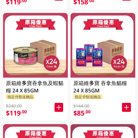
$119
$158
.00
.00
原箱維多寶吞拿魚及蝦貓
原箱維多寶 吞拿魚貓糧
糧 24 X 85GM
24 X 85GM
指定分類送贈品
指定分類送贈品
$240.00
$144.00
$119
$85
.00
.00