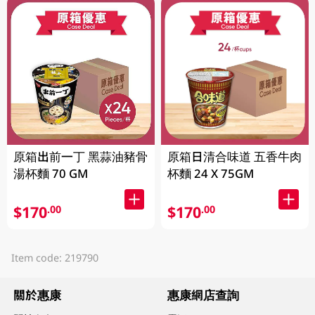
原箱出前一丁 黑蒜油豬骨
原箱日清合味道 五香牛肉
湯杯麵 70 GM
杯麵 24 X 75GM
$170
$170
.00
.00
Item code: 219790
關於惠康
惠康網店查詢