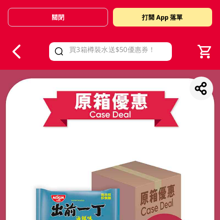
關閉
打開 App 落單
V
alid Until 30 June 2026