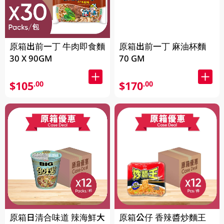
原箱出前一丁 牛肉即食麵
原箱出前一丁 麻油杯麵
30 X 90GM
70 GM
$105
$170
.00
.00
原箱日清合味道 辣海鮮大
原箱公仔 香辣醬炒麵王