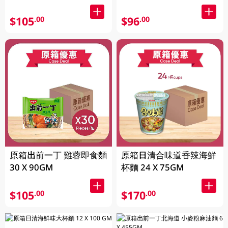
$105
$96
.00
.00
原箱出前一丁 雞蓉即食麵
原箱日清合味道香辣海鮮
30 X 90GM
杯麵 24 X 75GM
$105
$170
.00
.00