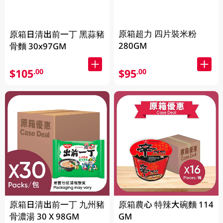
原箱超力 四片裝米粉
原箱日清出前一丁 黑蒜豬
280GM
骨麵 30x97GM
$105
$95
.00
.00
原箱日清出前一丁 九州豬
原箱農心 特辣大碗麵 114
骨濃湯 30 X 98GM
GM