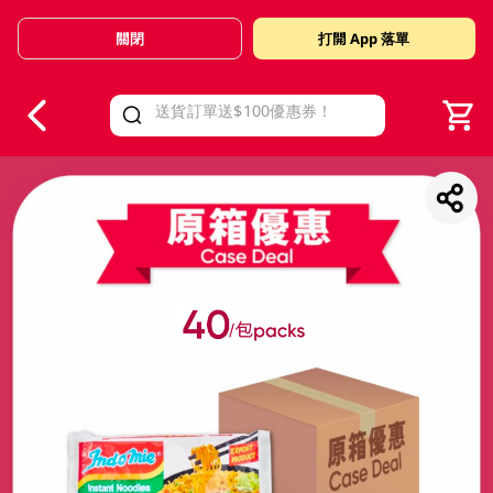
關閉
打開 App 落單
V
alid Until 30 June 2026