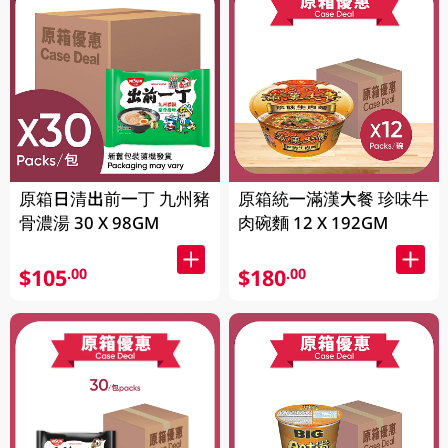
原箱日清出前一丁 九州豬
原箱統一滿漢大餐 珍味牛
骨濃湯 30 X 98GM
肉碗麵 12 X 192GM
$105
$180
.00
.00