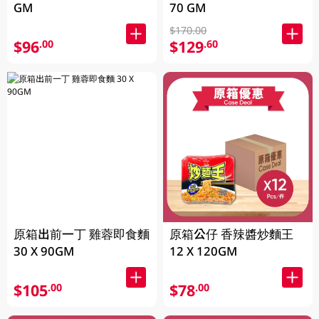
GM
70 GM
$170.00
$96
$129
.00
.60
原箱出前一丁 雞蓉即食麵
原箱公仔 香辣醬炒麵王
30 X 90GM
12 X 120GM
$105
$78
.00
.00