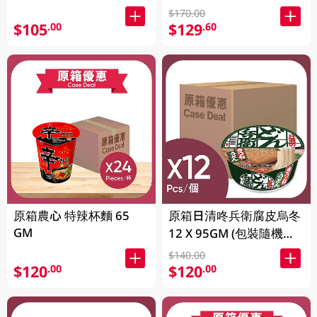
$170.00
$105
$129
.00
.60
原箱農心 特辣杯麵 65
原箱日清咚兵衛腐皮烏冬
GM
12 X 95GM (包裝隨機發
放) (有效期至2026年8月
$140.00
9號)
$120
$120
.00
.00