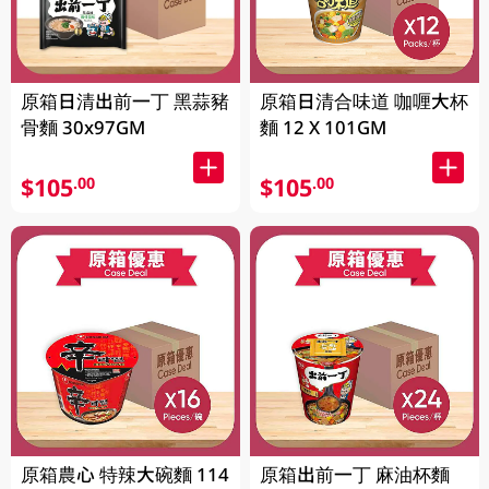
原箱日清出前一丁 黑蒜豬
原箱日清合味道 咖喱大杯
骨麵 30x97GM
麵 12 X 101GM
$105
$105
.00
.00
原箱農心 特辣大碗麵 114
原箱出前一丁 麻油杯麵