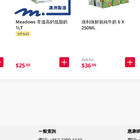
Meadows 常溫高鈣低脂奶
保利保鮮裝純牛奶 6 X
1LT
250ML
3件$45
$58.50
$25
$36
.50
.90
一般查詢
惠康
電話:
+852 2299 1133
電話: