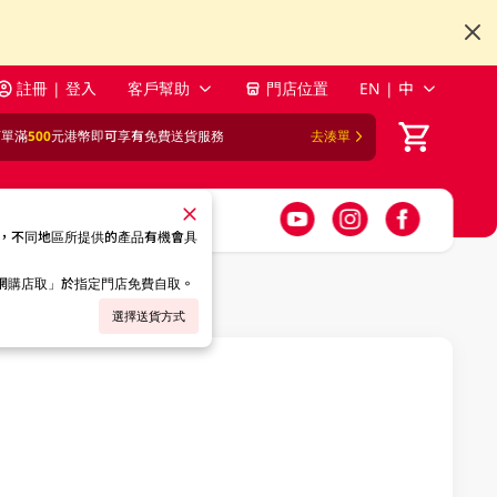
註冊 | 登入
客戶幫助
門店位置
EN | 中
訂單滿
500
元港幣即可享有免費送貨服務
去湊單
，不同地區所提供的產品有機會具
「網購店取」於指定門店免費自取。
選擇送貨方式