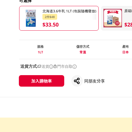
可選擇
原箱H
北海道3.6牛乳 1LT (包裝隨機發放)
2件$48
$33.50
$2
規格
儲存方式
產地
1LT
常溫
日本
送貨方式
送貨
門市自取
加入購物車
同朋友分享