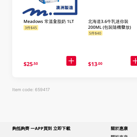
Meadows 常溫全脂奶 1LT
北海道3.6牛乳迷你裝
200ML (包裝隨機發放)
3件$45
5件$40
$25
$13
.50
.00
Item code: 659417
夠抵夠齊 一APP買到 立即下載
關於惠康
關於惠康