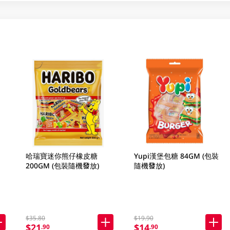
哈瑞寶迷你熊仔橡皮糖
Yupi漢堡包糖 84GM (包裝
200GM (包裝隨機發放)
隨機發放)
$35.80
$19.90
$21
$14
.90
.90