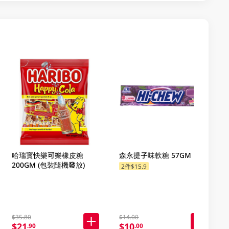
哈瑞寳快樂可樂橡皮糖
森永提子味軟糖 57GM
200GM (包裝隨機發放)
2件$15.9
$35.80
$14.00
$21
$10
.90
.00