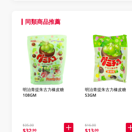
同類商品推薦
明治青提朱古力橡皮糖
明治青提朱古力橡皮糖
108GM
53GM
$35.00
$16.00
$32
$13
.90
.00