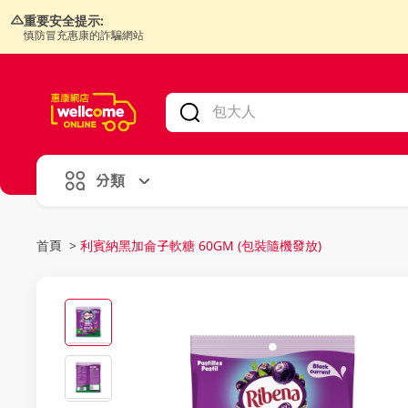
重要安全提示:
慎防冒充惠康的詐騙網站
V
alid Until 30 June 2026
分類
首頁
>
利賓納黑加侖子軟糖 60GM (包裝隨機發放)