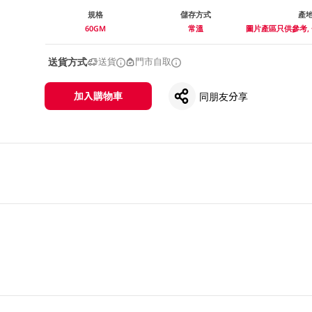
規格
儲存方式
產
60GM
常溫
圖片產區只供參考,
送貨方式
送貨
門市自取
加入購物車
同朋友分享