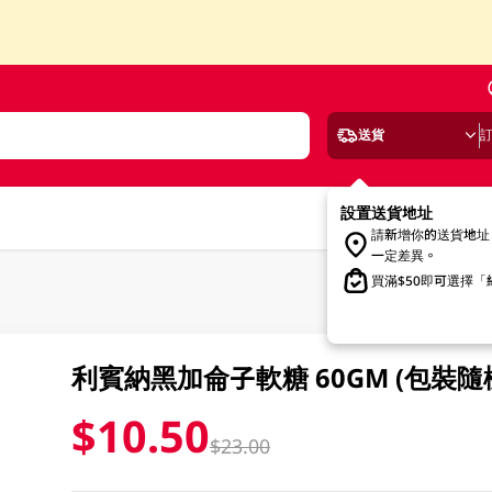
送貨
設置送貨地址
請新增你的送貨地址
一定差異。
買滿$50即可選擇
利賓納黑加侖子軟糖 60GM (包裝隨
$10.50
$23.00