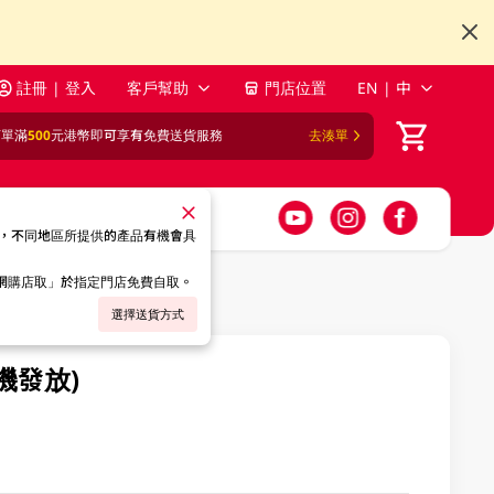
註冊 | 登入
客戶幫助
門店位置
EN | 中
訂單滿
500
元港幣即可享有免費送貨服務
去湊單
，不同地區所提供的產品有機會具
「網購店取」於指定門店免費自取。
選擇送貨方式
機發放)