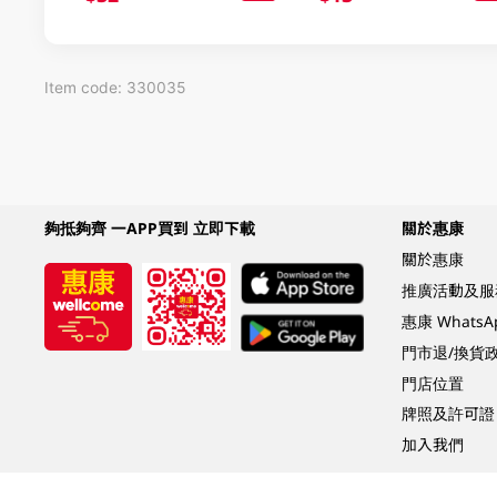
Item code: 330035
夠抵夠齊 一APP買到 立即下載
關於惠康
關於惠康
推廣活動及服
惠康 Whats
門市退/換貨
門店位置
牌照及許可證
加入我們