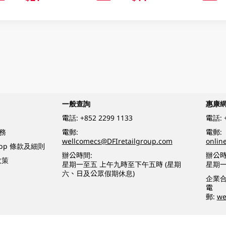
一般查詢
惠康
電話:
+852 2299 1133
電話:
務
電郵:
電郵:
wellcomecs@DFIretailgroup.com
onlin
App 條款及細則
辦公時間:
辦公時
政策
星期一至五 上午九時至下午五時 (星期
星期一
六、日及公眾假期休息)
企業
電
郵:
we