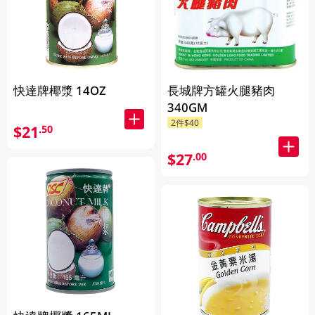
快達牌椰漿 14OZ
長城牌方罐火腿豬肉
340GM
2件$40
$21
.50
$27
.00