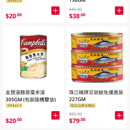
3件$43.9
發貨) (包裝隨機發放)
$45.00
$20
$38
.00
.00
金寶湯雞蓉粟米湯
珠江橋牌豆豉鯪魚優惠裝
227GM
305GM (包裝隨機發放)
3件$43.9
指定品牌送贈品
$89.90
$20
$79
.00
.00