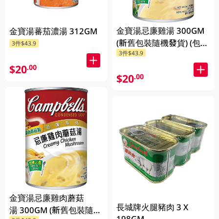
金寶湯忌廉雞湯 300GM
金寶湯蕃茄濃湯 312GM
(新舊包裝隨機發貨) (包裝
3件$43.9
3件$43.9
隨機發放)
$20
.00
$20
.00
金寶湯忌廉雞肉蘑菇
長城牌火腿豬肉 3 X
湯 300GM (新舊包裝隨機
198GM