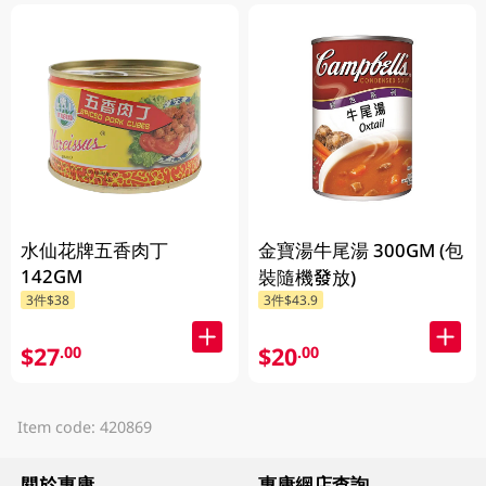
水仙花牌五香肉丁
金寶湯牛尾湯 300GM (包
142GM
裝隨機發放)
3件$38
3件$43.9
$27
$20
.00
.00
Item code: 420869
關於惠康
惠康網店查詢