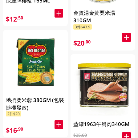
快達牌椰漿 165ML
金寶湯金黃粟米湯
$12
.50
310GM
3件$43.9
$20
.00
地捫粟米蓉 380GM (包裝
隨機發放)
2件$20
藍罐1963午餐肉340GM
$16
.90
$35.00