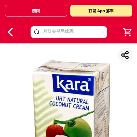
關閉
打開 App 落單
V
alid Until 30 June 2026