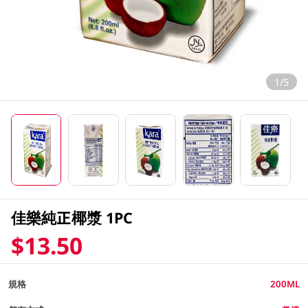
1/5
佳樂純正椰漿 1PC
$13.50
規格
200ML