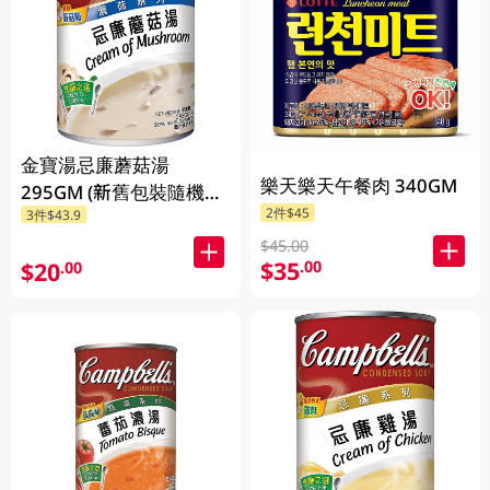
金寶湯忌廉蘑菇湯
樂天樂天午餐肉 340GM
295GM (新舊包裝隨機發
2件$45
3件$43.9
貨) (包裝隨機發放)
$45.00
$35
.00
$20
.00