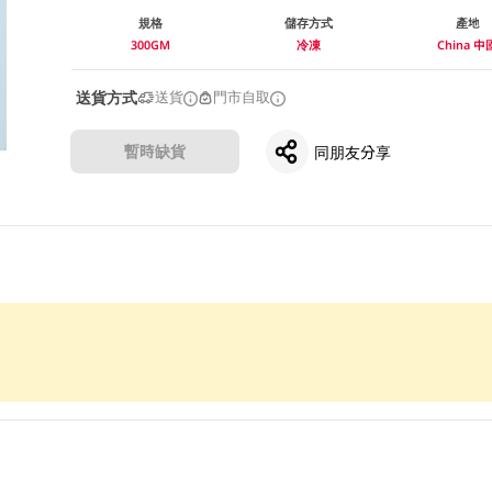
規格
儲存方式
產地
300GM
冷凍
China 中
送貨方式
送貨
門市自取
暫時缺貨
同朋友分享