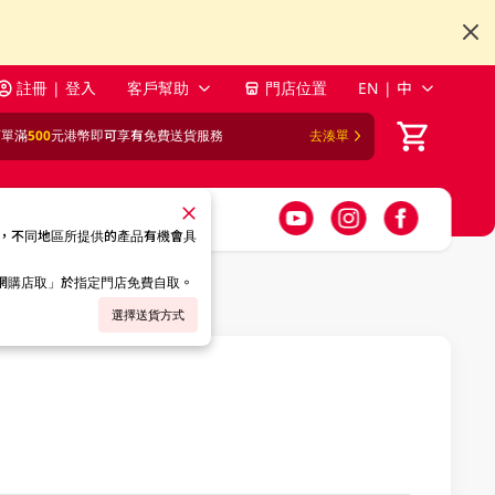
註冊 | 登入
客戶幫助
門店位置
EN | 中
訂單滿
500
元港幣即可享有免費送貨服務
去湊單
，不同地區所提供的產品有機會具
「網購店取」於指定門店免費自取。
選擇送貨方式