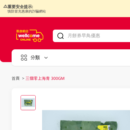
重要安全提示:
慎防冒充惠康的詐騙網站
V
alid Until 30 June 2026
分類
首頁
>
三個零上海青 300GM