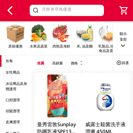
V
alid Until 30 June 2026
顯示
全部
原箱優惠
水果及蔬菜
肉類及海鮮
米, 油及麵
乳製品,冷凍
早餐及
食品及蛋類
所有
篩選
推薦
高銷量
價格
女性用品
沐浴用品及身
體護理
口腔護理
頭髮護理
皮膚護理
曼秀雷敦Sunplay
威露士殺菌洗手液
防曬乳液SPF130
潤膚 450ML