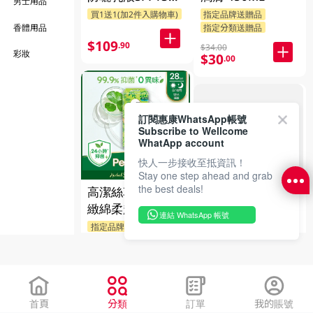
男士用品
42GM
指定品牌送贈品
香體用品
指定分類送贈品
$109
.90
$34.00
彩妝
$30
.00
訂閱惠康WhatsApp帳號
Subscribe to Wellcome
FAILED
WhatApp account
快人一步接收至抵資訊！
Stay one step ahead and grab
the best deals!
高潔絲草本綿柔極
舒適達全效配方牙
緻綿柔超薄28Cm
連結 WhatsApp 帳號
膏 120GM x 3pcs
孖裝 2 X 12PC
指定品牌送贈品
指定分類88折
指定品牌送贈品
$54
$76
.00
.00
首頁
分類
訂單
我的賬號