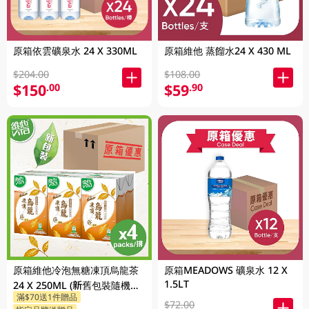
原箱依雲礦泉水 24 X 330ML
原箱維他 蒸餾水24 X 430 ML
$204.00
$108.00
$150
$59
.00
.90
原箱維他冷泡無糖凍頂烏龍茶
原箱MEADOWS 礦泉水 12 X
1.5LT
24 X 250ML (新舊包裝隨機發
滿$70送1件贈品
貨)
$72.00