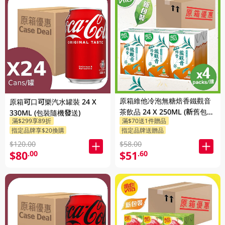
原箱維他冷泡無糖焙香鐵觀音
原箱可口可樂汽水罐裝 24 X
茶飲品 24 X 250ML (新舊包裝
330ML (包裝隨機發送)
滿$299享89折
滿$70送1件贈品
隨機發貨)
指定品牌享$20換購
指定品牌送贈品
$120.00
$58.00
$80
$51
.00
.60