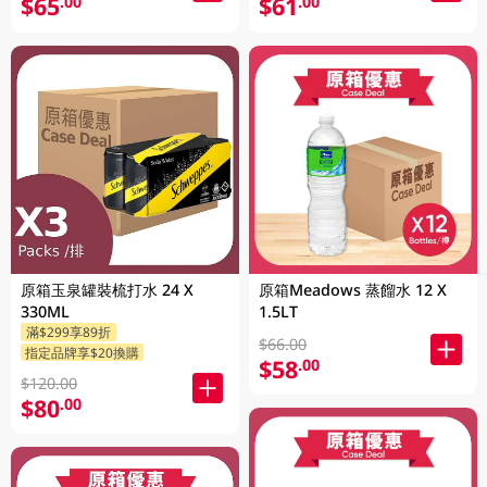
$65
$61
.00
.00
原箱玉泉罐裝梳打水 24 X
原箱Meadows 蒸餾水 12 X
330ML
1.5LT
滿$299享89折
$66.00
指定品牌享$20換購
$58
.00
$120.00
$80
.00