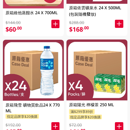
原箱依雲礦泉水 24 X 500ML
原箱維他蒸餾水 24 X 700ML
(包裝隨機發放)
$288.00
$144.00
$168
.00
$60
.00
原箱陽光 檸檬茶 250 ML
原箱飛雪 礦物質飲品24 X 770
ML
滿$299享89折
指定品牌享$20換購
指定品牌享$20換購
$192.00
$72.00