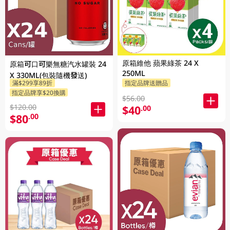
原箱維他 蘋果綠茶 24 X
原箱可口可樂無糖汽水罐裝 24
250ML
X 330ML(包裝隨機發送)
滿$299享89折
指定品牌送贈品
指定品牌享$20換購
$56.00
$120.00
$40
.00
$80
.00