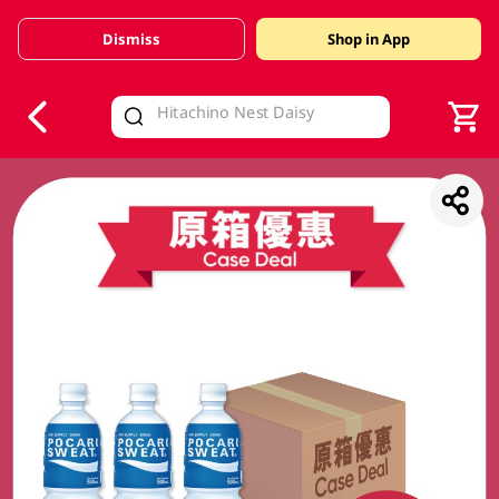
Dismiss
Shop in App
V
alid Until 30 June 2026