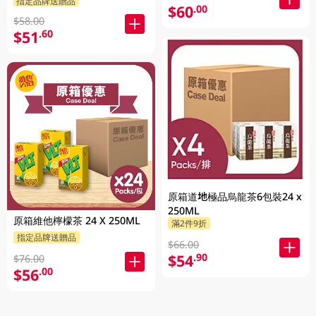
指定品牌送贈品
$60
.00
$58.00
$51
.60
原箱道地極品烏龍茶6包裝24 x
250ML
原箱維他檸檬茶 24 X 250ML
滿2件9折
指定品牌送贈品
$66.00
$54
.90
$76.00
$56
.00