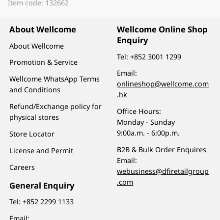
Item code: 132662
About Wellcome
Wellcome Online Shop
Enquiry
About Wellcome
Tel:
+852 3001 1299
Promotion & Service
Email:
Wellcome WhatsApp Terms
onlineshop@wellcome.com
and Conditions
.hk
Refund/Exchange policy for
Office Hours:
physical stores
Monday - Sunday
9:00a.m. - 6:00p.m.
Store Locator
B2B & Bulk Order Enquires
License and Permit
Email:
Careers
webusiness@dfiretailgroup
.com
General Enquiry
Tel:
+852 2299 1133
Email: