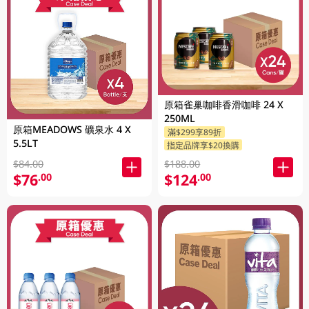
原箱雀巢咖啡香滑咖啡 24 X
250ML
原箱MEADOWS 礦泉水 4 X
滿$299享89折
5.5LT
指定品牌享$20換購
$84.00
$188.00
$76
$124
.00
.00