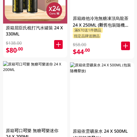
原箱維他冷泡無糖凍頂烏龍茶
24 X 250ML (新舊包裝隨機發
原箱屈臣氏梳打汽水罐裝 24 X
滿$70送1件贈品
貨)
330ML
指定品牌送贈品
$138.00
$58.00
$80
.00
$44
.00
原箱可口可樂 無糖可樂迷你
原箱依雲礦泉水 24 X 500ML
24 X 200ML