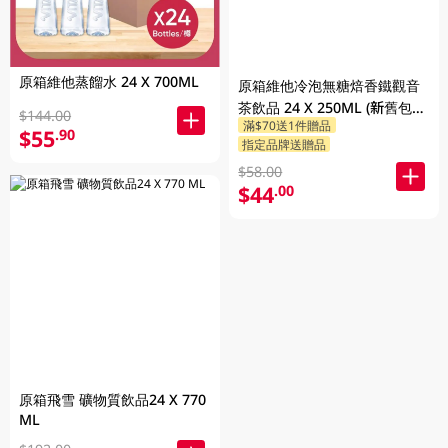
原箱維他蒸餾水 24 X 700ML
原箱維他冷泡無糖焙香鐵觀音
茶飲品 24 X 250ML (新舊包裝
$144.00
滿$70送1件贈品
隨機發貨)
$55
.90
指定品牌送贈品
$58.00
$44
.00
原箱飛雪 礦物質飲品24 X 770
ML