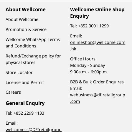
About Wellcome
Wellcome Online Shop
Enquiry
About Wellcome
Tel:
+852 3001 1299
Promotion & Service
Email:
Wellcome WhatsApp Terms
onlineshop@wellcome.com
and Conditions
.hk
Refund/Exchange policy for
Office Hours:
physical stores
Monday - Sunday
9:00a.m. - 6:00p.m.
Store Locator
B2B & Bulk Order Enquires
License and Permit
Email:
Careers
webusiness@dfiretailgroup
.com
General Enquiry
Tel:
+852 2299 1133
Email:
wellcomecs@DFIretailgroup