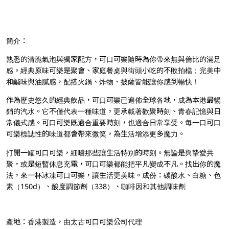
簡介：
熟悉的清脆氣泡與獨家配方，可口可樂隨時為你帶來無與倫比的滿足
感。經典原味可樂是聚會、家庭餐桌與街頭小吃的不敗拍檔；完美中
和鹹味與油膩感，配搭火鍋、炸物、披薩皆能讓你感到暢快！
作為歷史悠久的經典飲品，可口可樂已遍佈全球各地，成為本港最暢
銷的汽水。它不僅代表一種味道，更承載著歡聚時刻、青春記憶與日
常儀式感。可口可樂既適合重要時刻，也適合日常享受。每一口可口
可樂標誌性的味道都會帶來微笑，為生活增添更多魔力。
打開一罐可口可樂，細嚐那些讓生活特別的時刻。無論是與摯愛共
聚，或是短暫休息充電，可口可樂都能把平凡變成不凡。找出你的魔
法，來一杯冰凍可口可樂，讓生活更美味。成份：碳酸水、白糖、色
素（150d）、酸度調節劑（338）、咖啡因和其他調味劑
產地：香港製造，由太古可口可樂公司代理