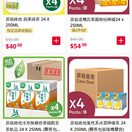
原箱維他 蘋果綠茶 24 X
原箱道地百果園柑桔檸檬24 x
250ML
250ML
滿2件9折
指定品牌送贈品
$66.00
$56.00
$54
.90
$40
.00
原箱維他菓然系冰震檸檬茶 24
原箱維他冷泡無糖焙香鐵觀音
X 250ML (新舊包裝隨機發貨)
茶飲品 24 X 250ML (新舊包裝