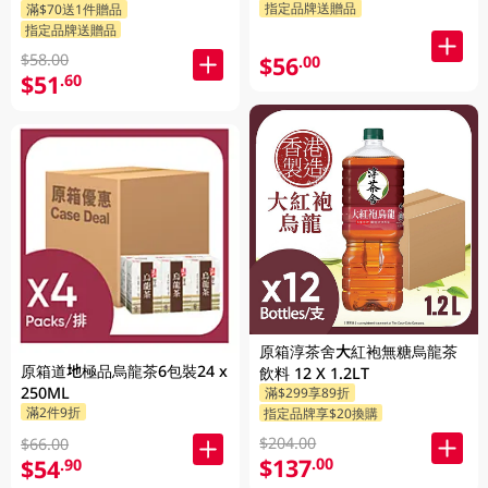
指定品牌送贈品
滿$70送1件贈品
隨機發貨)
指定品牌送贈品
$58.00
$56
.00
$51
.60
原箱淳茶舍大紅袍無糖烏龍茶
原箱道地極品烏龍茶6包裝24 x
飲料 12 X 1.2LT
250ML
滿$299享89折
滿2件9折
指定品牌享$20換購
$204.00
$66.00
$137
.00
$54
.90