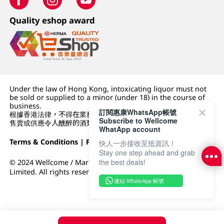
Quality eshop award
Under the law of Hong Kong, intoxicating liquor must not
be sold or supplied to a minor (under 18) in the course of
business.
訂閱惠康WhatsApp帳號
根據香港法律，不得在業務過程中，向未成年人 (18 歲以下人士)
Subscribe to Wellcome
售賣或供應令人醺醉的酒類。
WhatApp account
Terms & Conditions
|
Privacy Policy
|
DFI Retail Group
快人一步接收至抵資訊！
Stay one step ahead and grab
the best deals!
© 2024 Wellcome / Market Place. The Dairy Farm Company
Limited. All rights reserved.
連結 WhatsApp 帳號