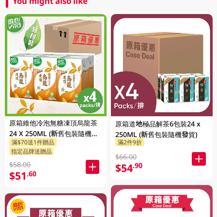
You might also like
原箱維他冷泡無糖凍頂烏龍茶
原箱道地極品解茶6包裝24 x
24 X 250ML (新舊包裝隨機發
250ML (新舊包裝隨機發貨)
滿$70送1件贈品
滿2件9折
貨)
指定品牌送贈品
$66.00
$58.00
$54
.90
$51
.60