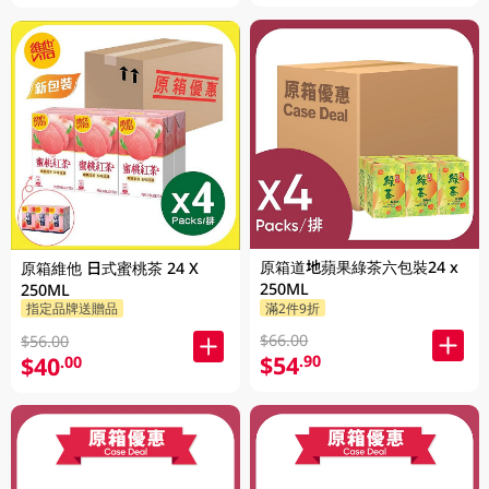
原箱道地蘋果綠茶六包裝24 x
原箱維他 日式蜜桃茶 24 X
250ML
250ML
滿2件9折
指定品牌送贈品
$66.00
$56.00
$54
.90
$40
.00