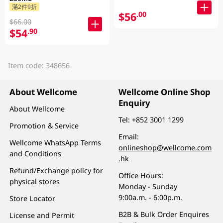
滿2件9折
$56
.00
$66.00
$54
.90
Item code: 348656
About Wellcome
Wellcome Online Shop
Enquiry
About Wellcome
Tel:
+852 3001 1299
Promotion & Service
Email:
Wellcome WhatsApp Terms
onlineshop@wellcome.com
and Conditions
.hk
Refund/Exchange policy for
Office Hours:
physical stores
Monday - Sunday
9:00a.m. - 6:00p.m.
Store Locator
B2B & Bulk Order Enquires
License and Permit