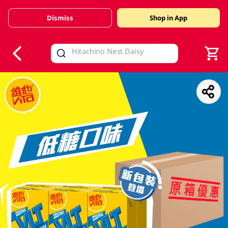
Dismiss
Shop in App
V
alid Until 30 June 2026