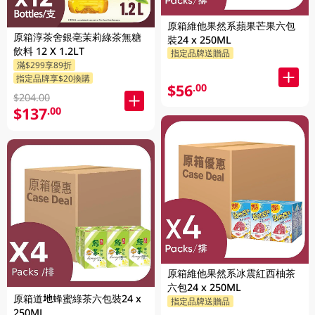
原箱維他果然系蘋果芒果六包
原箱淳茶舍銀亳茉莉綠茶無糖
裝24 x 250ML
飲料 12 X 1.2LT
指定品牌送贈品
滿$299享89折
指定品牌享$20換購
$56
.00
$204.00
$137
.00
原箱維他果然系冰震紅西柚茶
六包24 x 250ML
原箱道地蜂蜜綠茶六包裝24 x
指定品牌送贈品
250ML