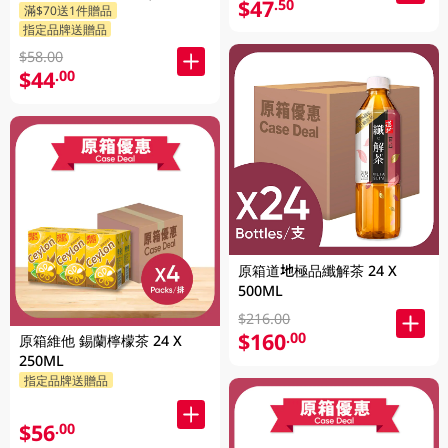
$47
.50
滿$70送1件贈品
隨機發貨)
指定品牌送贈品
$58.00
$44
.00
原箱道地極品纖解茶 24 X
500ML
$216.00
$160
.00
原箱維他 錫蘭檸檬茶 24 X
250ML
指定品牌送贈品
$56
.00