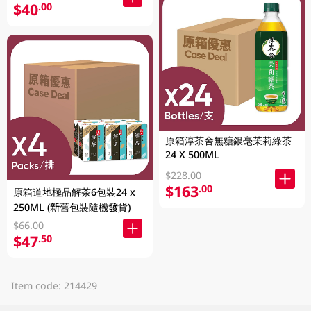
$40
.00
原箱淳茶舍無糖銀毫茉莉綠茶
24 X 500ML
$228.00
$163
.00
原箱道地極品解茶6包裝24 x
250ML (新舊包裝隨機發貨)
$66.00
$47
.50
Item code: 214429