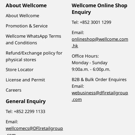
About Wellcome
Wellcome Online Shop
Enquiry
About Wellcome
Tel:
+852 3001 1299
Promotion & Service
Email:
Wellcome WhatsApp Terms
onlineshop@wellcome.com
and Conditions
.hk
Refund/Exchange policy for
Office Hours:
physical stores
Monday - Sunday
9:00a.m. - 6:00p.m.
Store Locator
B2B & Bulk Order Enquires
License and Permit
Email:
Careers
webusiness@dfiretailgroup
.com
General Enquiry
Tel:
+852 2299 1133
Email:
wellcomecs@DFIretailgroup
.com