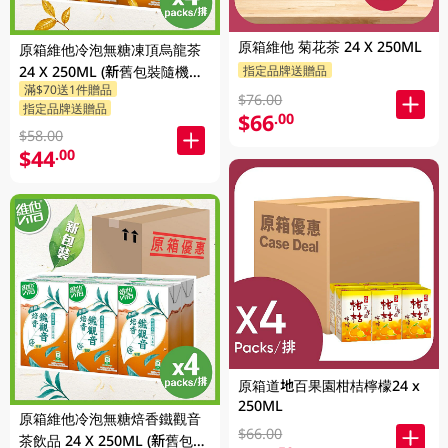
原箱維他 菊花茶 24 X 250ML
原箱維他冷泡無糖凍頂烏龍茶
指定品牌送贈品
24 X 250ML (新舊包裝隨機發
滿$70送1件贈品
貨)
$76.00
指定品牌送贈品
$66
.00
$58.00
$44
.00
原箱道地百果園柑桔檸檬24 x
250ML
原箱維他冷泡無糖焙香鐵觀音
$66.00
茶飲品 24 X 250ML (新舊包裝