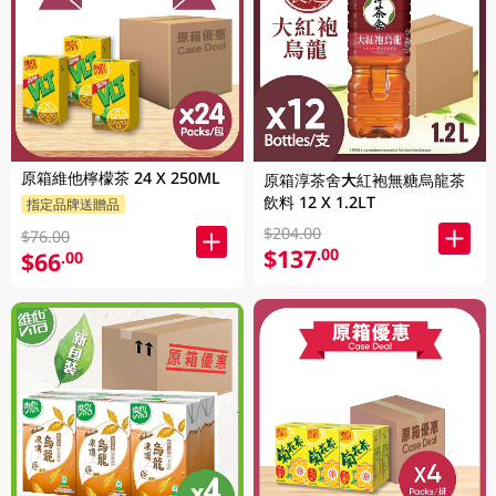
原箱維他檸檬茶 24 X 250ML
原箱淳茶舍大紅袍無糖烏龍茶
飲料 12 X 1.2LT
指定品牌送贈品
$204.00
$76.00
$137
.00
$66
.00