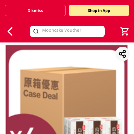
Dismiss
Shop in App
V
alid Until 30 June 2026