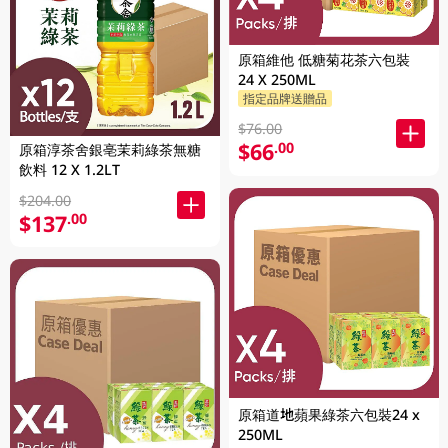
原箱維他 低糖菊花茶六包裝
24 X 250ML
指定品牌送贈品
$76.00
$66
.00
原箱淳茶舍銀亳茉莉綠茶無糖
飲料 12 X 1.2LT
$204.00
$137
.00
原箱道地蘋果綠茶六包裝24 x
250ML