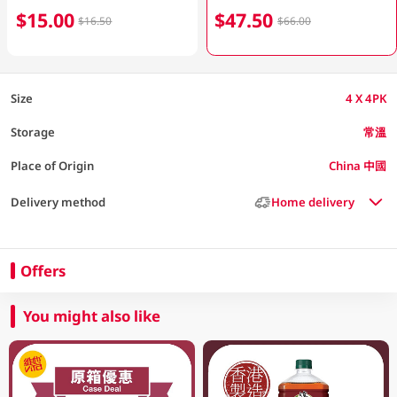
$15.00
$47.50
$16.50
$66.00
Size
4 X 4PK
Storage
常溫
Place of Origin
China 中國
Delivery method
Home delivery
Offers
You might also like