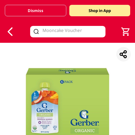
Dismiss
Shop in App
V
alid Until 30 June 2026