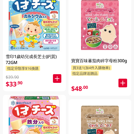
雪印1歲幼兒成長芝士(鈣質)
寶寶百味蕃茄肉碎字母粉300g
72GM
買3送1(加4件入購物車)
指定分類享$16換購
指定品牌送贈品
$39.90
$33
.90
$48
.00