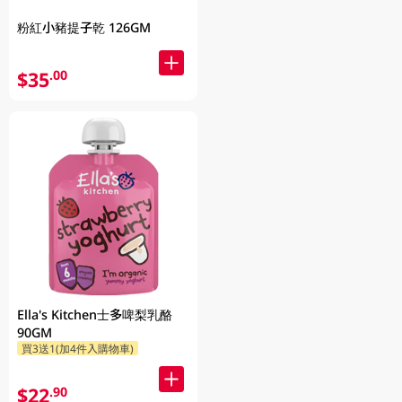
粉紅小豬提子乾 126GM
$35
.00
Ella's Kitchen士多啤梨乳酪
90GM
買3送1(加4件入購物車)
$22
.90