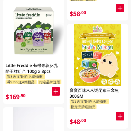
$58
.00
Little Freddie 有機果蓉及乳
酪王牌組合 100g x 8pcs
買3送1(加4件入購物車)
滿$399送4件贈品
指定品牌送贈品
寶寶百味米米粥昆布三文魚
$169
.90
300GM
買3送1(加4件入購物車)
指定品牌送贈品
$48
.00