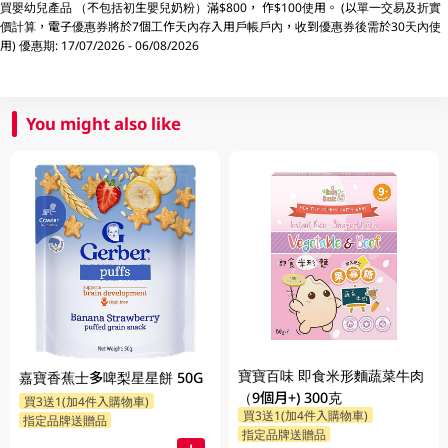
買嬰幼兒產品 （不包括初生嬰兒奶粉）滿$800， 作$100使用。 (以單一交易及折實
價計算，電子優惠券將於7個工作天內存入用戶帳戶內，收到優惠券後需於30天內使
用) 優惠期: 17/07/2026 - 06/08/2026
You might also like
寶寶百味 即食米形麵蔬菜牛肉
嘉寶香蕉士多啤梨星星餅 50G
（9個月+) 300克
買3送1(加4件入購物車)
買3送1(加4件入購物車)
指定品牌送贈品
指定品牌送贈品