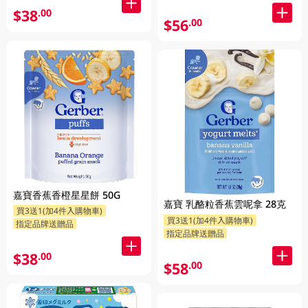
$38
.00
$56
.00
嘉寶香蕉香橙星星餅 50G
嘉寶 乳酪粒香蕉雲呢拿 28克
買3送1(加4件入購物車)
買3送1(加4件入購物車)
指定品牌送贈品
指定品牌送贈品
$38
.00
$58
.00