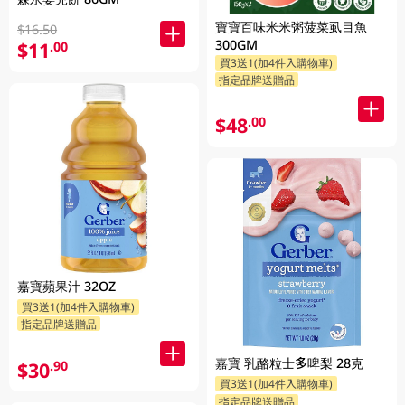
寶寶百味米米粥菠菜虱目魚
$16.50
300GM
$11
.00
買3送1(加4件入購物車)
指定品牌送贈品
$48
.00
嘉寶蘋果汁 32OZ
買3送1(加4件入購物車)
指定品牌送贈品
嘉寶 乳酪粒士多啤梨 28克
$30
.90
買3送1(加4件入購物車)
指定品牌送贈品