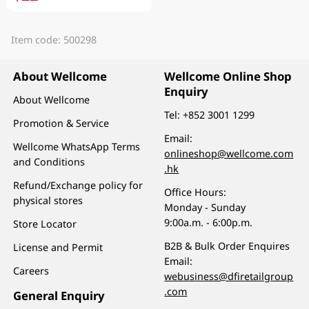
Item code: 500298
About Wellcome
Wellcome Online Shop
Enquiry
About Wellcome
Tel:
+852 3001 1299
Promotion & Service
Email:
Wellcome WhatsApp Terms
onlineshop@wellcome.com
and Conditions
.hk
Refund/Exchange policy for
Office Hours:
physical stores
Monday - Sunday
9:00a.m. - 6:00p.m.
Store Locator
B2B & Bulk Order Enquires
License and Permit
Email:
Careers
webusiness@dfiretailgroup
.com
General Enquiry