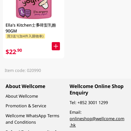
Ella's Kitchen士多啤梨乳酪
90GM
買3送1(加4件入購物車)
$22
.90
Item code: 020990
About Wellcome
Wellcome Online Shop
Enquiry
About Wellcome
Tel:
+852 3001 1299
Promotion & Service
Email:
Wellcome WhatsApp Terms
onlineshop@wellcome.com
and Conditions
.hk