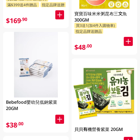
滿$399送4件贈品
指定品牌送贈品
寶寶百味米米粥昆布三文魚
$169
.90
300GM
買3送1(加4件入購物車)
指定品牌送贈品
$48
.00
Bebefood嬰幼兒低鈉紫菜
20GM
$38
.00
貝貝有機營養紫菜 20GM