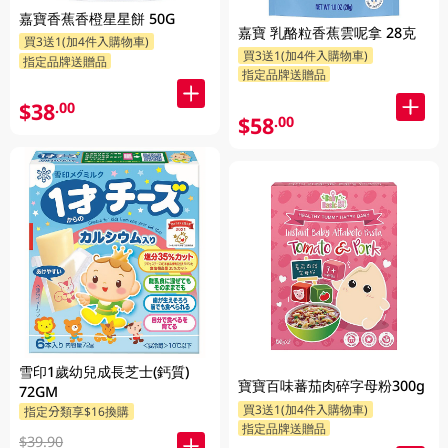
嘉寶香蕉香橙星星餅 50G
嘉寶 乳酪粒香蕉雲呢拿 28克
買3送1(加4件入購物車)
買3送1(加4件入購物車)
指定品牌送贈品
指定品牌送贈品
$38
.00
$58
.00
雪印1歲幼兒成長芝士(鈣質)
寶寶百味蕃茄肉碎字母粉300g
72GM
買3送1(加4件入購物車)
指定分類享$16換購
指定品牌送贈品
$39.90