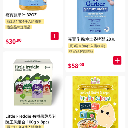
嘉寶蘋果汁 32OZ
買3送1(加4件入購物車)
指定品牌送贈品
嘉寶 乳酪粒士多啤梨 28克
$30
.90
買3送1(加4件入購物車)
指定品牌送贈品
$58
.00
Little Freddie 有機果蓉及乳
酪王牌組合 100g x 8pcs
買3送1(加4件入購物車)