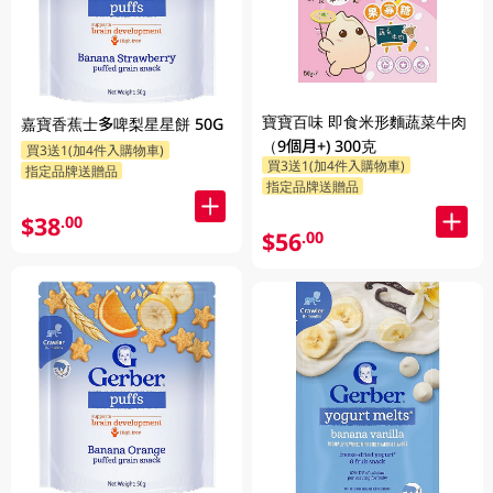
寶寶百味 即食米形麵蔬菜牛肉
嘉寶香蕉士多啤梨星星餅 50G
（9個月+) 300克
買3送1(加4件入購物車)
買3送1(加4件入購物車)
指定品牌送贈品
指定品牌送贈品
$38
.00
$56
.00