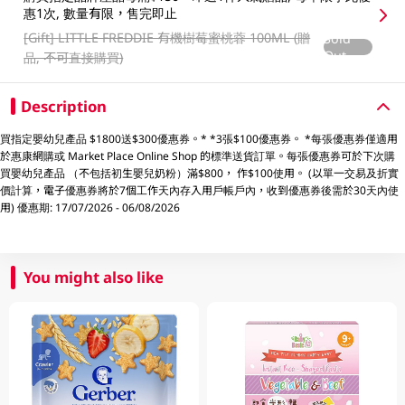
惠1次, 數量有限，售完即止
[Gift]
LITTLE FREDDIE 有機樹莓蜜桃蓉 100ML (贈
Sold
Out
品, 不可直接購買)
Description
買指定嬰幼兒產品 $1800送$300優惠券。* *3張$100優惠券。 *每張優惠券僅適用
於惠康網購或 Market Place Online Shop 的標準送貨訂單。每張優惠券可於下次購
買嬰幼兒產品 （不包括初生嬰兒奶粉）滿$800， 作$100使用。 (以單一交易及折實
價計算，電子優惠券將於7個工作天內存入用戶帳戶內，收到優惠券後需於30天內使
用) 優惠期: 17/07/2026 - 06/08/2026
You might also like