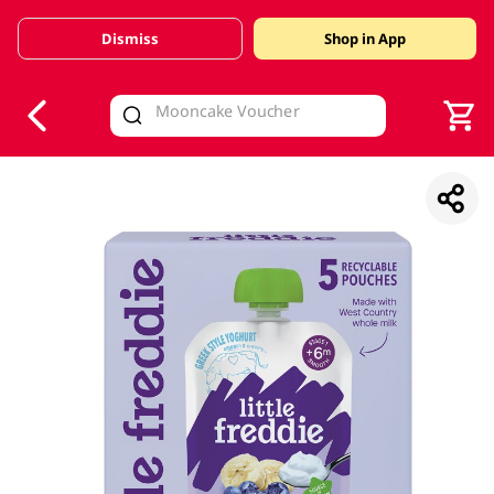
Dismiss
Shop in App
V
alid Until 30 June 2026