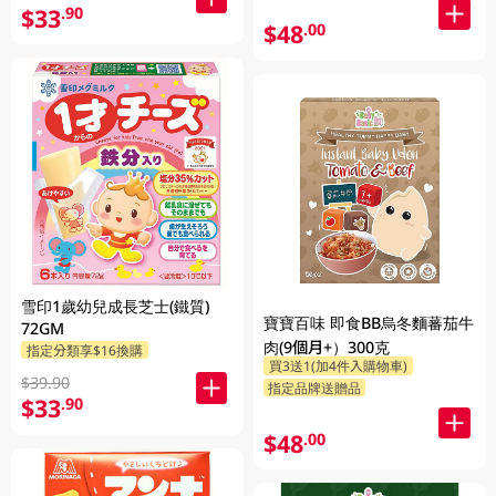
$33
.90
$48
.00
雪印1歲幼兒成長芝士(鐵質)
寶寶百味 即食BB烏冬麵蕃茄牛
72GM
肉(9個月+）300克
指定分類享$16換購
買3送1(加4件入購物車)
$39.90
指定品牌送贈品
$33
.90
$48
.00