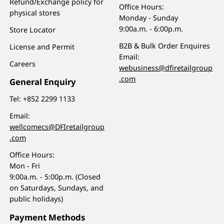
Refund/Exchange policy for
Office Hours:
physical stores
Monday - Sunday
9:00a.m. - 6:00p.m.
Store Locator
B2B & Bulk Order Enquires
License and Permit
Email:
Careers
webusiness@dfiretailgroup
.com
General Enquiry
Tel:
+852 2299 1133
Email:
wellcomecs@DFIretailgroup
.com
Office Hours:
Mon - Fri
9:00a.m. - 5:00p.m. (Closed
on Saturdays, Sundays, and
public holidays)
Payment Methods