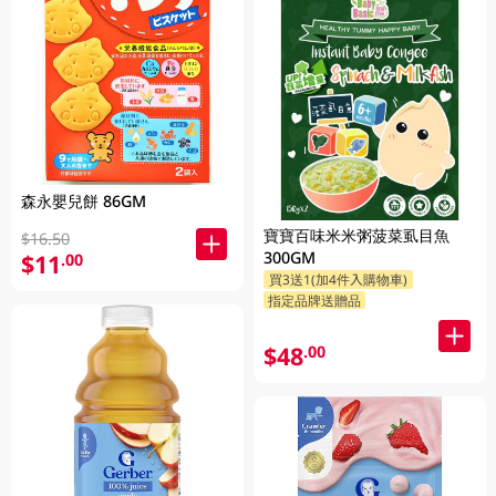
森永嬰兒餅 86GM
寶寶百味米米粥菠菜虱目魚
$16.50
300GM
$11
.00
買3送1(加4件入購物車)
指定品牌送贈品
$48
.00