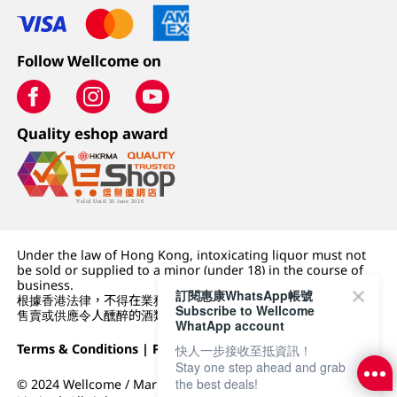
Follow Wellcome on
Quality eshop award
Under the law of Hong Kong, intoxicating liquor must not
be sold or supplied to a minor (under 18) in the course of
business.
訂閱惠康WhatsApp帳號
根據香港法律，不得在業務過程中，向未成年人 (18 歲以下人士)
Subscribe to Wellcome
售賣或供應令人醺醉的酒類。
WhatApp account
Terms & Conditions
|
Privacy Policy
|
DFI Retail Group
快人一步接收至抵資訊！
Stay one step ahead and grab
the best deals!
© 2024 Wellcome / Market Place. The Dairy Farm Company