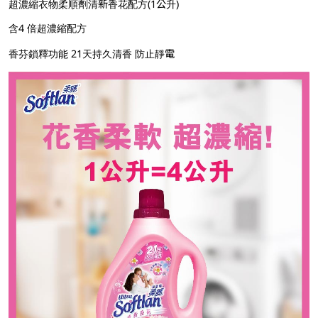
超濃縮衣物柔順劑清新香花配方(1公升)
含4 倍超濃縮配方
香芬鎖釋功能 21天持久清香 防止靜電