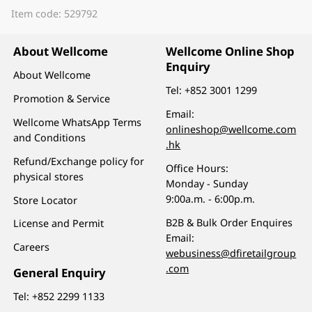
Item code: 529792
About Wellcome
Wellcome Online Shop
Enquiry
About Wellcome
Tel:
+852 3001 1299
Promotion & Service
Email:
Wellcome WhatsApp Terms
onlineshop@wellcome.com
and Conditions
.hk
Refund/Exchange policy for
Office Hours:
physical stores
Monday - Sunday
9:00a.m. - 6:00p.m.
Store Locator
B2B & Bulk Order Enquires
License and Permit
Email:
Careers
webusiness@dfiretailgroup
.com
General Enquiry
Tel:
+852 2299 1133