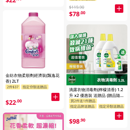
$119.90
$78
.00
金紡衣物柔順劑經濟裝(飄逸花
香) 2LT
2件$37
指定分類送贈品
滴露衣物消毒劑(檸檬清香) 1.2
升 x2 優惠裝 送贈品 (贈品隨機
$22
.00
買2件送1件贈品
發送)
指定品牌送贈品
指定分類送贈品
$98
.90