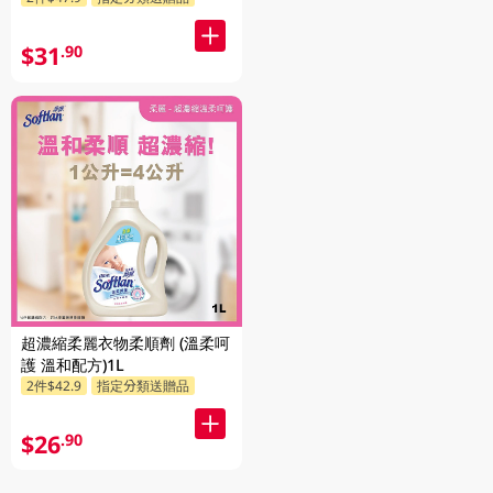
$31
.90
超濃縮柔麗衣物柔順劑 (溫柔呵
護 溫和配方)1L
2件$42.9
指定分類送贈品
$26
.90