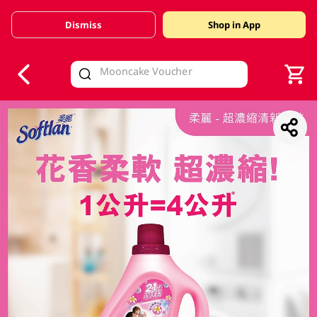
Dismiss
Shop in App
V
alid Until 30 June 2026