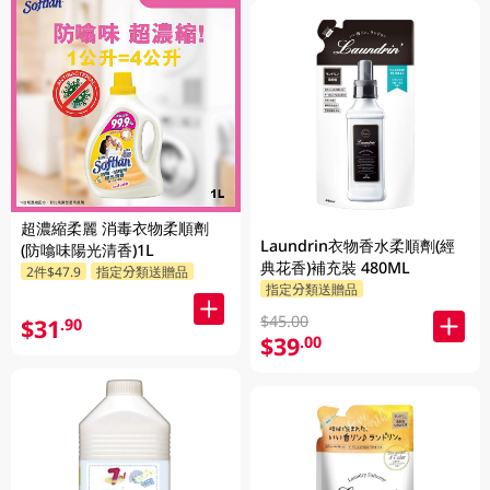
超濃縮柔麗 消毒衣物柔順劑
Laundrin衣物香水柔順劑(經
(防噏味陽光清香)1L
典花香)補充裝 480ML
2件$47.9
指定分類送贈品
指定分類送贈品
$45.00
$31
.90
$39
.00