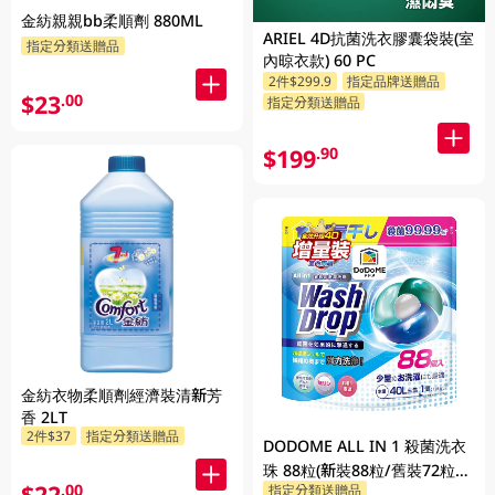
金紡親親bb柔順劑 880ML
ARIEL 4D抗菌洗衣膠囊袋裝(室
指定分類送贈品
內晾衣款) 60 PC
2件$299.9
指定品牌送贈品
$23
.00
指定分類送贈品
$199
.90
金紡衣物柔順劑經濟裝清新芳
香 2LT
2件$37
指定分類送贈品
DODOME ALL IN 1 殺菌洗衣
珠 88粒(新裝88粒/舊裝72粒隨
$22
.00
指定分類送贈品
機發貨)