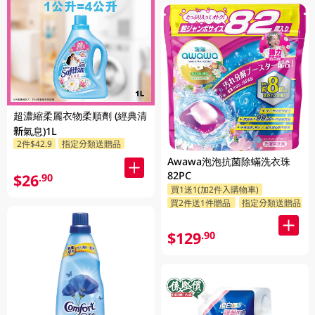
超濃縮柔麗衣物柔順劑 (經典清
新氣息)1L
2件$42.9
指定分類送贈品
Awawa泡泡抗菌除蟎洗衣珠
82PC
$26
.90
買1送1(加2件入購物車)
買2件送1件贈品
指定分類送贈品
$129
.90