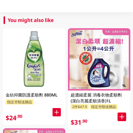
You might also like
金紡抑菌防護柔順劑 880ML
超濃縮柔麗 消毒衣物柔順劑
(潔白亮麗柔順清香)1L
指定分類送贈品
2件$47.9
指定分類送贈品
$24
.90
$31
.90