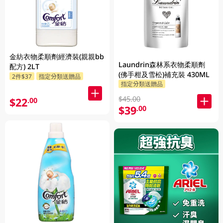
金紡衣物柔順劑經濟裝(親親bb
Laundrin森林系衣物柔順劑
配方) 2LT
(佛手柑及雪松)補充裝 430ML
2件$37
指定分類送贈品
指定分類送贈品
$45.00
$22
.00
$39
.00