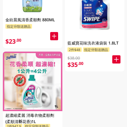
金紡晨風清香柔順劑 880ML
指定分類送贈品
$23
.00
藍威寶花味洗衣液袋裝 1.8LT
2件$48
指定分類送贈品
$38.00
$35
.00
超濃縮柔麗 消毒衣物柔順劑
(柔順清新花香)1L
2件$47.9
指定分類送贈品