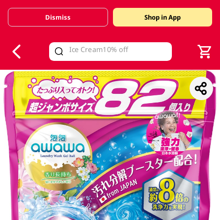
Dismiss
Shop in App
V
alid Until 30 June 2026