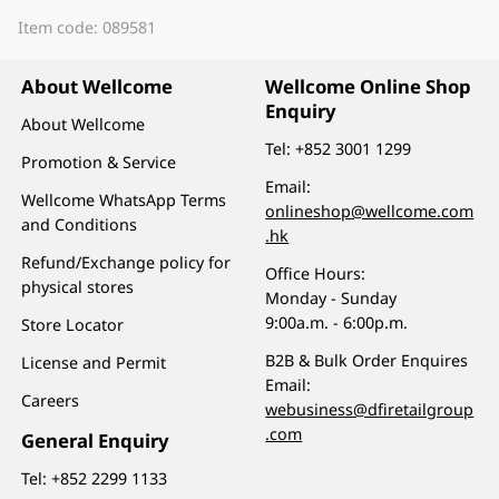
Item code: 089581
About Wellcome
Wellcome Online Shop
Enquiry
About Wellcome
Tel:
+852 3001 1299
Promotion & Service
Email:
Wellcome WhatsApp Terms
onlineshop@wellcome.com
and Conditions
.hk
Refund/Exchange policy for
Office Hours:
physical stores
Monday - Sunday
9:00a.m. - 6:00p.m.
Store Locator
B2B & Bulk Order Enquires
License and Permit
Email:
Careers
webusiness@dfiretailgroup
.com
General Enquiry
Tel:
+852 2299 1133