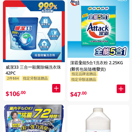
潔霸全能5合1洗衣粉 2.25KG
威潔33 三合一殺菌除蟎洗衣珠
(新舊包裝隨機發貨)
42PC
指定品牌送贈品
2件$84
指定分類送贈品
指定分類送贈品
$106
.00
$47
.00