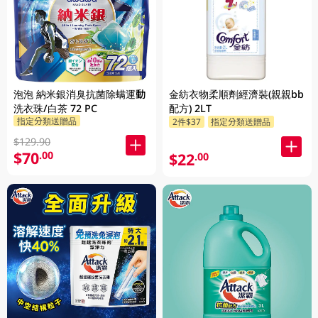
金紡衣物柔順劑經濟裝(親親bb
泡泡 納米銀消臭抗菌除螨運動
配方) 2LT
洗衣珠/白茶 72 PC
指定分類送贈品
2件$37
指定分類送贈品
$129.90
$70
.00
$22
.00