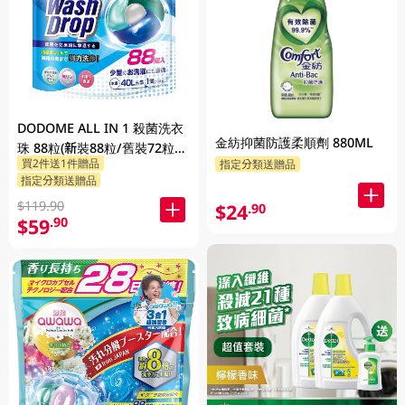
DODOME ALL IN 1 殺菌洗衣
金紡抑菌防護柔順劑 880ML
珠 88粒(新裝88粒/舊裝72粒隨
買2件送1件贈品
指定分類送贈品
機發貨)
指定分類送贈品
$119.90
$24
.90
$59
.90