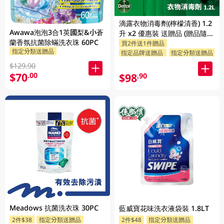
滴露衣物消毒劑(檸檬清香) 1.2
Awawa泡泡3合1英國梨&小蒼
升 x2 優惠裝 送贈品 (贈品隨機
蘭香氛抗菌除蟎洗衣珠 60PC
買2件送1件贈品
發送)
指定分類送贈品
指定品牌送贈品
指定分類送贈品
$129.90
$70
.00
$98
.90
Meadows 抗菌洗衣珠 30PC
藍威寶花味洗衣液袋裝 1.8LT
2件$38
指定分類送贈品
2件$48
指定分類送贈品