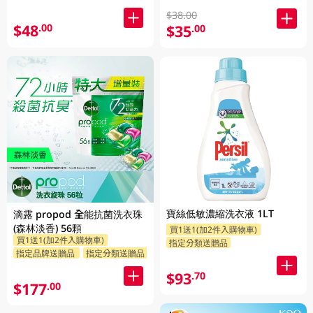
$38.00
$48
.00
$35
.00
寶絲低敏濃縮洗衣液 1LT
滴露 propod 全能抗菌洗衣珠
(森林淡香) 56顆
買1送1(加2件入購物車)
買1送1(加2件入購物車)
指定分類送贈品
指定品牌送贈品
指定分類送贈品
$93
.70
$177
.00