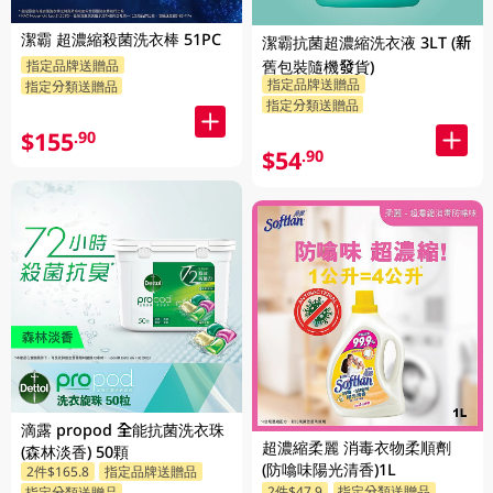
潔霸 超濃縮殺菌洗衣棒 51PC
潔霸抗菌超濃縮洗衣液 3LT (新
指定品牌送贈品
舊包裝隨機發貨)
指定品牌送贈品
指定分類送贈品
指定分類送贈品
$155
.90
$54
.90
滴露 propod 全能抗菌洗衣珠
超濃縮柔麗 消毒衣物柔順劑
(森林淡香) 50顆
(防噏味陽光清香)1L
2件$165.8
指定品牌送贈品
2件$47.9
指定分類送贈品
指定分類送贈品