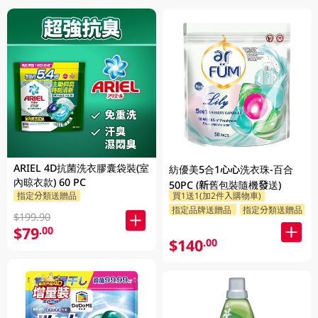
ARIEL 4D抗菌洗衣膠囊袋裝(室
紡優美5合1心心洗衣珠-百合
內晾衣款) 60 PC
50PC (新舊包裝隨機發送)
指定分類送贈品
買1送1(加2件入購物車)
指定品牌送贈品
指定分類送贈品
$199.90
$79
.00
$140
.00