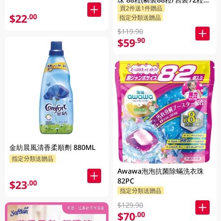
買2件送1件贈品
機發貨)
$22
.00
指定分類送贈品
$119.90
$59
.90
金紡晨風清香柔順劑 880ML
指定分類送贈品
Awawa泡泡抗菌除蟎洗衣珠
82PC
$23
.00
指定分類送贈品
$129.90
$70
.00