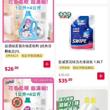
超濃縮柔麗衣物柔順劑 (經典清
新氣息)1L
2件$42.9
指定分類送贈品
藍威寶花味洗衣液袋裝 1.8LT
$26
.90
2件$48
指定分類送贈品
$38.00
$35
.00