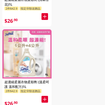
花)1L
2件$42.9
指定分類送贈品
$26
.90
超濃縮柔麗衣物柔順劑 (溫柔呵
護 溫和配方)1L
2件$42.9
指定分類送贈品
$26
.90