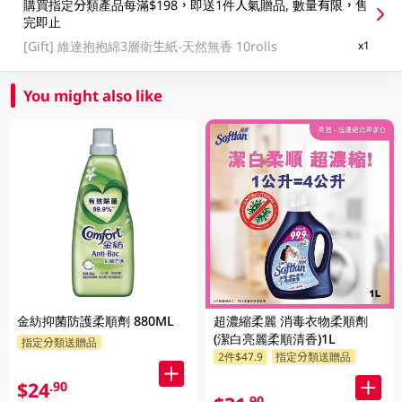
購買指定分類產品每滿$198，即送1件人氣贈品, 數量有限，售
完即止
[Gift]
維達抱抱綿3層衛生紙-天然無香 10rolls
x1
You might also like
金紡抑菌防護柔順劑 880ML
超濃縮柔麗 消毒衣物柔順劑
(潔白亮麗柔順清香)1L
指定分類送贈品
2件$47.9
指定分類送贈品
$24
.90
.90