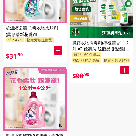
超濃縮柔麗 消毒衣物柔順劑
(柔順清新花香)1L
2件$47.9
指定分類送贈品
滴露衣物消毒劑(檸檬清香) 1.2
升 x2 優惠裝 送贈品 (贈品隨機
$31
.90
買2件送1件贈品
發送)
指定品牌送贈品
指定分類送贈品
$98
.90
超濃縮柔麗衣物柔順劑 (清新香