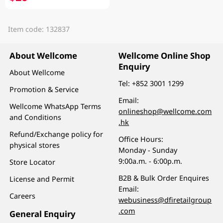
Item code: 132837
About Wellcome
Wellcome Online Shop
Enquiry
About Wellcome
Tel:
+852 3001 1299
Promotion & Service
Email:
Wellcome WhatsApp Terms
onlineshop@wellcome.com
and Conditions
.hk
Refund/Exchange policy for
Office Hours:
physical stores
Monday - Sunday
9:00a.m. - 6:00p.m.
Store Locator
B2B & Bulk Order Enquires
License and Permit
Email:
Careers
webusiness@dfiretailgroup
.com
General Enquiry