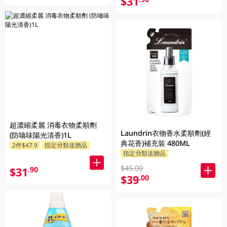
$31
超濃縮柔麗 消毒衣物柔順劑
Laundrin衣物香水柔順劑(經
(防噏味陽光清香)1L
典花香)補充裝 480ML
2件$47.9
指定分類送贈品
指定分類送贈品
$45.00
$31
.90
$39
.00