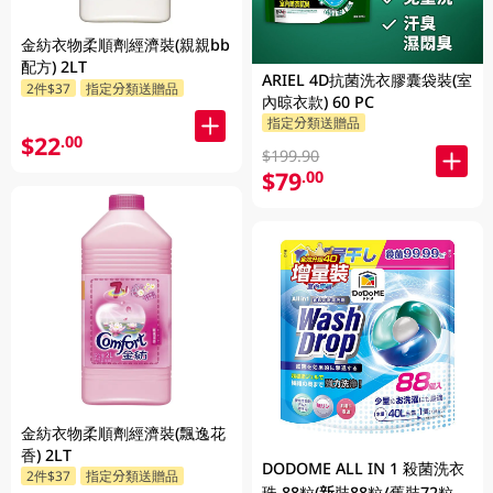
金紡衣物柔順劑經濟裝(親親bb
配方) 2LT
ARIEL 4D抗菌洗衣膠囊袋裝(室
2件$37
指定分類送贈品
內晾衣款) 60 PC
指定分類送贈品
$22
.00
$199.90
$79
.00
金紡衣物柔順劑經濟裝(飄逸花
香) 2LT
DODOME ALL IN 1 殺菌洗衣
2件$37
指定分類送贈品
珠 88粒(新裝88粒/舊裝72粒隨